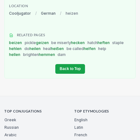
LOCATION
Cooljugator
/
German
/
heizen
RELATED PAGES
beizen
pickle
geizen
be miserly
hecken
hatch
heften
staple
hehlen
do
heilen
heal
heißen
be called
helfen
help
hellen
brighten
hemmen
dam
Back to Top
TOP CONJUGATIONS
TOP ETYMOLOGIES
Greek
English
Russian
Latin
Arabic
French