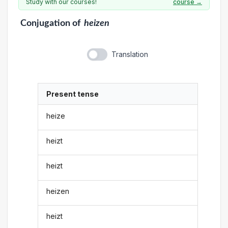
Study with our courses!
course →
Conjugation
of
heizen
Translation
Present tense
heize
heizt
heizt
heizen
heizt