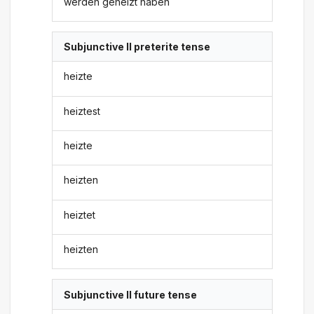
werden geheizt haben
Subjunctive II preterite tense
heizte
heiztest
heizte
heizten
heiztet
heizten
Subjunctive II future tense