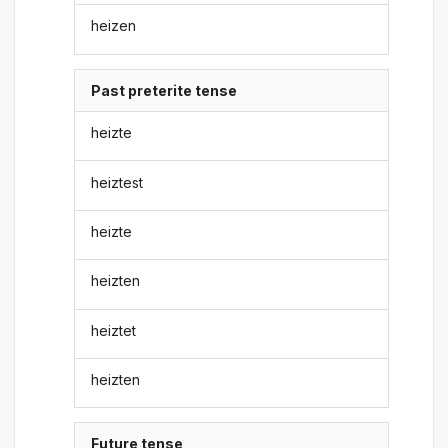
heizen
Past preterite tense
heizte
heiztest
heizte
heizten
heiztet
heizten
Future tense