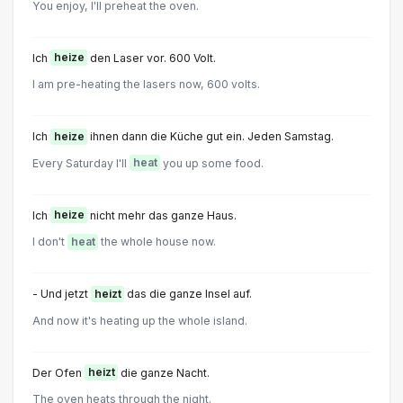
You enjoy, I'll preheat the oven.
Ich
heize
den Laser vor. 600 Volt.
I am pre-heating the lasers now, 600 volts.
Ich
heize
ihnen dann die Küche gut ein. Jeden Samstag.
Every Saturday l'll
heat
you up some food.
Ich
heize
nicht mehr das ganze Haus.
I don't
heat
the whole house now.
- Und jetzt
heizt
das die ganze Insel auf.
And now it's heating up the whole island.
Der Ofen
heizt
die ganze Nacht.
The oven heats through the night.