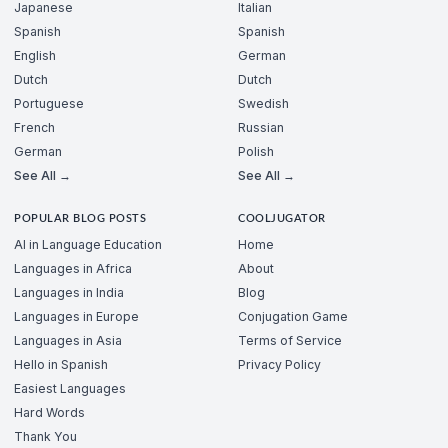
Japanese
Italian
Spanish
Spanish
English
German
Dutch
Dutch
Portuguese
Swedish
French
Russian
German
Polish
See All →
See All →
POPULAR BLOG POSTS
COOLJUGATOR
AI in Language Education
Home
Languages in Africa
About
Languages in India
Blog
Languages in Europe
Conjugation Game
Languages in Asia
Terms of Service
Hello in Spanish
Privacy Policy
Easiest Languages
Hard Words
Thank You