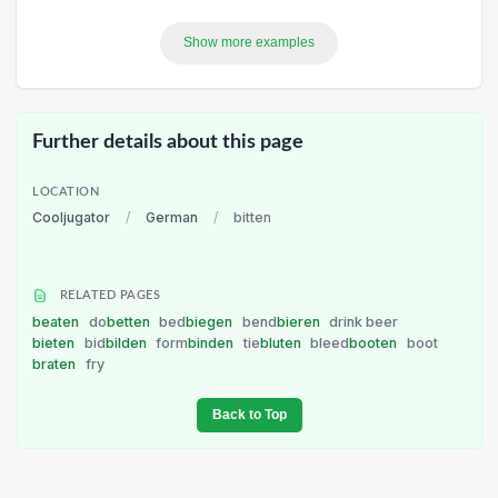
Show more examples
Further details about this page
LOCATION
Cooljugator
/
German
/
bitten
RELATED PAGES
beaten
do
betten
bed
biegen
bend
bieren
drink beer
bieten
bid
bilden
form
binden
tie
bluten
bleed
booten
boot
braten
fry
Back to Top