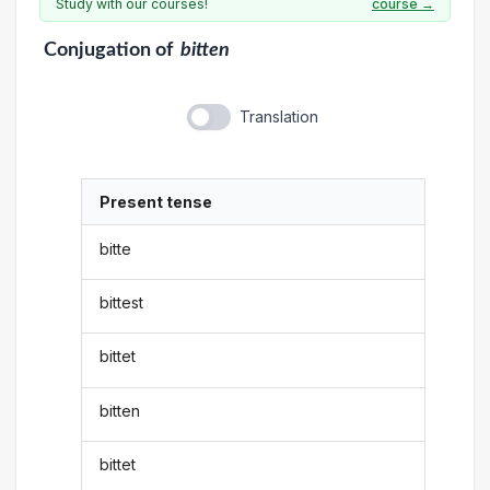
Study with our courses!
course →
Conjugation
of
bitten
Translation
Present tense
bitte
bittest
bittet
bitten
bittet