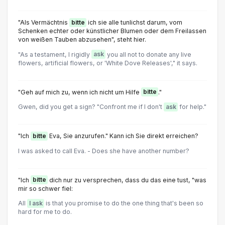
"Als Vermächtnis
bitte
ich sie alle tunlichst darum, vom
Schenken echter oder künstlicher Blumen oder dem Freilassen
von weißen Tauben abzusehen", steht hier.
"As a testament, I rigidly
ask
you all not to donate any live
flowers, artificial flowers, or 'White Dove Releases'," it says.
"Geh auf mich zu, wenn ich nicht um Hilfe
bitte
."
Gwen, did you get a sign? "Confront me if I don't
ask
for help."
"Ich
bitte
Eva, Sie anzurufen." Kann ich Sie direkt erreichen?
I was asked to call Eva. - Does she have another number?
"Ich
bitte
dich nur zu versprechen, dass du das eine tust, "was
mir so schwer fiel:
All
I ask
is that you promise to do the one thing that's been so
hard for me to do.