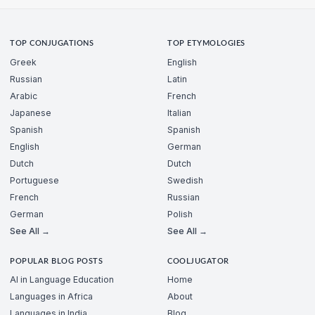
TOP CONJUGATIONS
TOP ETYMOLOGIES
Greek
English
Russian
Latin
Arabic
French
Japanese
Italian
Spanish
Spanish
English
German
Dutch
Dutch
Portuguese
Swedish
French
Russian
German
Polish
See All →
See All →
POPULAR BLOG POSTS
COOLJUGATOR
AI in Language Education
Home
Languages in Africa
About
Languages in India
Blog