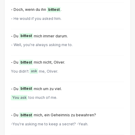
- Doch, wenn du ihn
bittest
.
- He would if you asked him.
- Du
bittest
mich immer darum.
- Well, you're always asking me to.
- Du
bittest
mich nicht, Oliver.
You didn't
ask
me, Oliver.
- Du
bittest
mich um zu viel.
You ask
too much of me.
- Du
bittest
mich, ein Geheimnis zu bewahren?
-You're asking me to keep a secret? -Yeah.