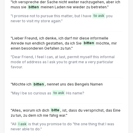
"Ich verspreche der Sache nicht weiter nachzugehen, aber ich
muss sie
bitten
meinen Laden nie wieder zu betreten."
"I promise not to pursue this matter, but I have
to ask
you
never to visit my store again."
"Lieber Freund, ich denke, ich darf mir diese informelle
Anrede nun endlich gestatten, da ich Sie
bitten
möchte, mir
einen besonderen Gefallen zu tun."
"Dear Friend, I feel I can, at last, permit myself this informal
mode of address as I ask you to grant me a very particular
favour.
"Möchte ich
bitten
, nennet uns des Bengels Namen
"May I be so curious as
to ask
His name?
"Alles, worum ich dich
bitte
, ist, dass du versprichst, das Eine
zu tun, zu dem ich nie fähig war."
"All
I ask
is that you promise to do "the one thing that I was
never able to do."