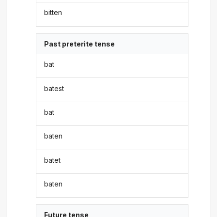
bitten
Past preterite tense
bat
batest
bat
baten
batet
baten
Future tense