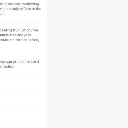
potatoes and wallowing
's the only officer in the
ll.
peeling fruit, of course
ut butter and jelly
could eat for breakfast,
ou can praise the Lord
erfection.