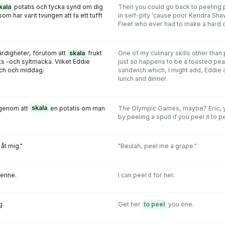
kala
potatis och tycka synd om dig
Then you could go back to peeling 
om har varit tvungen att ta ett tufft
in self-pity 'cause poor Kendra Shaw
Fleet who ever had to make a hard ca
ärdigheter, förutom att
skala
frukt
One of my culinary skills other than 
ts -och syltmacka. Vilket Eddie
just so happens to be a toasted pean
unch och middag.
sandwich which, I might add, Eddie 
lunch and dinner.
 genom att
skala
en potatis om man
The Olympic Games, maybe? Eric, y
by peeling a spud if you peel it to p
åt mig."
"Beulah, peel me a grape."
henne.
I can peel it for her.
g.
Get her
to peel
you one.