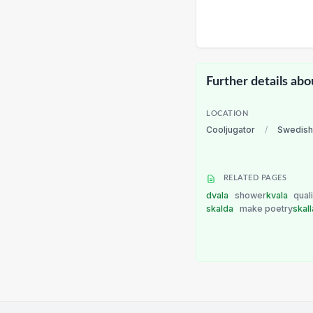
Further details abo
LOCATION
Cooljugator
/
Swedish
RELATED PAGES
dvala
shower
kvala
qual
skalda
make poetry
skal