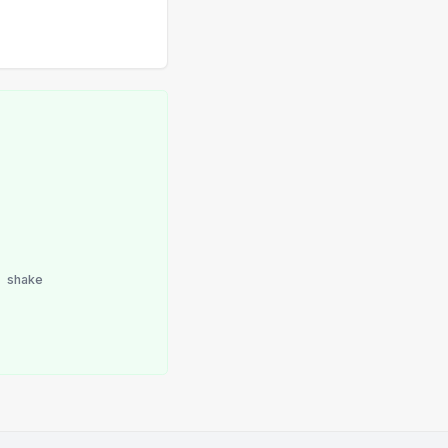
a
shake