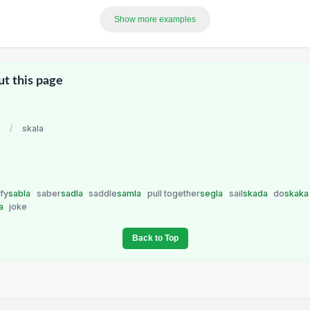
Show more examples
ut this page
/
skala
ify
sabla
saber
sadla
saddle
samla
pull together
segla
sail
skada
do
skak
la
joke
Back to Top