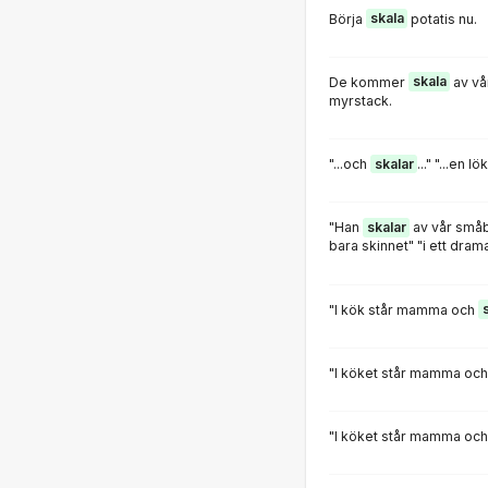
Börja
skala
potatis nu.
De kommer
skala
av vå
myrstack.
"...och
skalar
..." "...en lök
"Han
skalar
av vår småb
bara skinnet" "i ett dra
"I kök står mamma och
"I köket står mamma oc
"I köket står mamma oc