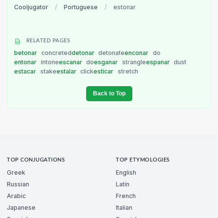
Cooljugator
/
Portuguese
/
estonar
RELATED PAGES
betonar
concreted
detonar
detonate
enconar
do
entonar
intone
escanar
do
esganar
strangle
espanar
dust
estacar
stake
estalar
click
esticar
stretch
Back to Top
TOP CONJUGATIONS
TOP ETYMOLOGIES
Greek
English
Russian
Latin
Arabic
French
Japanese
Italian