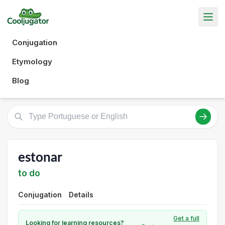
Conjugation
Etymology
Blog
estonar
to do
Conjugation
Details
Get a full
Looking for learning resources?