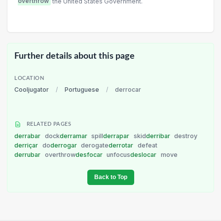
overthrow
the United States Government.
Further details about this page
LOCATION
Cooljugator
/
Portuguese
/
derrocar
RELATED PAGES
derrabar
dock
derramar
spill
derrapar
skid
derribar
destroy
derriçar
do
derrogar
derogate
derrotar
defeat
derrubar
overthrow
desfocar
unfocus
deslocar
move
Back to Top