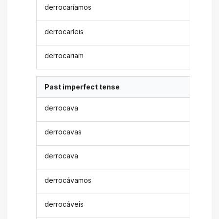
derrocaríamos
derrocaríeis
derrocariam
Past imperfect tense
derrocava
derrocavas
derrocava
derrocávamos
derrocáveis