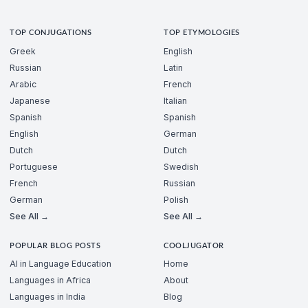
TOP CONJUGATIONS
TOP ETYMOLOGIES
Greek
English
Russian
Latin
Arabic
French
Japanese
Italian
Spanish
Spanish
English
German
Dutch
Dutch
Portuguese
Swedish
French
Russian
German
Polish
See All →
See All →
POPULAR BLOG POSTS
COOLJUGATOR
AI in Language Education
Home
Languages in Africa
About
Languages in India
Blog