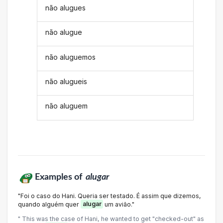
não alugues
não alugue
não aluguemos
não alugueis
não aluguem
Examples of
alugar
"Foi o caso do Hani. Queria ser testado. É assim que dizemos,
quando alguém quer
alugar
um avião."
" This was the case of Hani, he wanted to get "checked-out" as