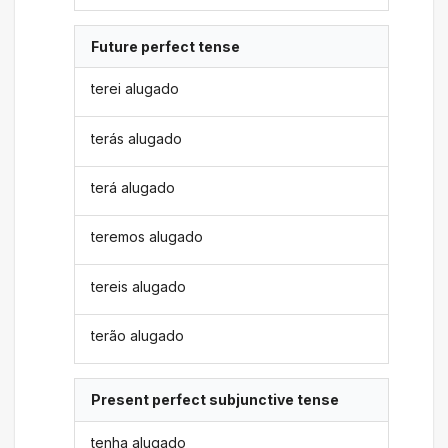
Future perfect tense
terei alugado
terás alugado
terá alugado
teremos alugado
tereis alugado
terão alugado
Present perfect subjunctive tense
tenha alugado