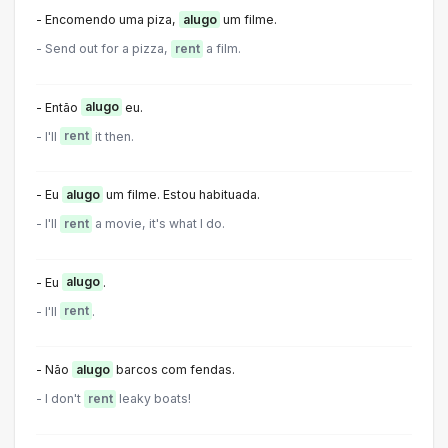
- Encomendo uma piza,
alugo
um filme.
- Send out for a pizza,
rent
a film.
- Então
alugo
eu.
- I'll
rent
it then.
- Eu
alugo
um filme. Estou habituada.
- I'll
rent
a movie, it's what I do.
- Eu
alugo
.
- I'll
rent
.
- Não
alugo
barcos com fendas.
- I don't
rent
leaky boats!