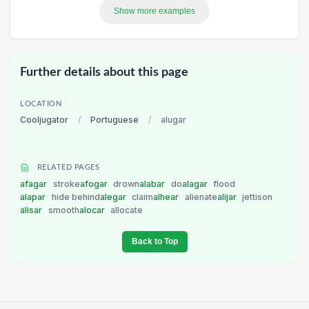
Show more examples
Further details about this page
LOCATION
Cooljugator
/
Portuguese
/
alugar
RELATED PAGES
afagar
stroke
afogar
drown
alabar
do
alagar
flood
alapar
hide behind
alegar
claim
alhear
alienate
alijar
jettison
alisar
smooth
alocar
allocate
Back to Top