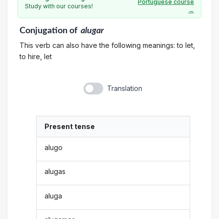
Portuguese course
Study with our courses!
→
Conjugation
of
alugar
This verb can also have the following meanings: to let,
to hire, let
Translation
Present tense
alugo
alugas
aluga