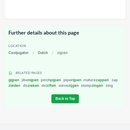
Further details about this page
LOCATION
Cooljugator
/
Dutch
/
zijpen
RELATED PAGES
gijpen
jibe
nijpen
pinch
pijpen
pipe
rijpen
mature
zappen
zap
zieden
do
zieken
do
ziften
sieve
zijgen
slump
zingen
sing
Back to Top