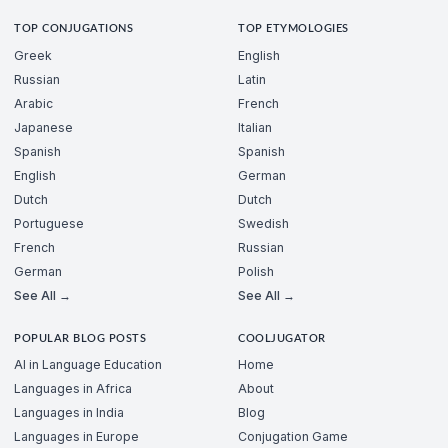
TOP CONJUGATIONS
TOP ETYMOLOGIES
Greek
English
Russian
Latin
Arabic
French
Japanese
Italian
Spanish
Spanish
English
German
Dutch
Dutch
Portuguese
Swedish
French
Russian
German
Polish
See All →
See All →
POPULAR BLOG POSTS
COOLJUGATOR
AI in Language Education
Home
Languages in Africa
About
Languages in India
Blog
Languages in Europe
Conjugation Game