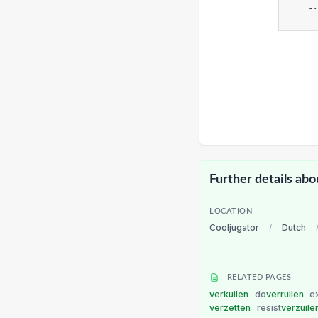
Ihr
Further details abo
LOCATION
Cooljugator
/
Dutch
RELATED PAGES
verkuilen
do
verruilen
e
verzetten
resist
verzuile