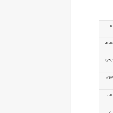
Ik
Jij/J
Hij/Zij
Wij/
Jull
Zij