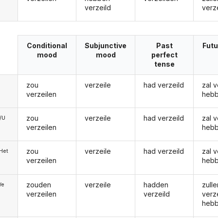
verzeild
verz
Conditional
Subjunctive
Past
Futu
mood
mood
perfect
tense
zou
verzeile
had verzeild
zal v
verzeilen
heb
zou
verzeile
had verzeild
zal v
e/U
verzeilen
heb
zou
verzeile
had verzeild
zal v
/Het
verzeilen
heb
zouden
verzeile
hadden
zulle
We
verzeilen
verzeild
verz
heb