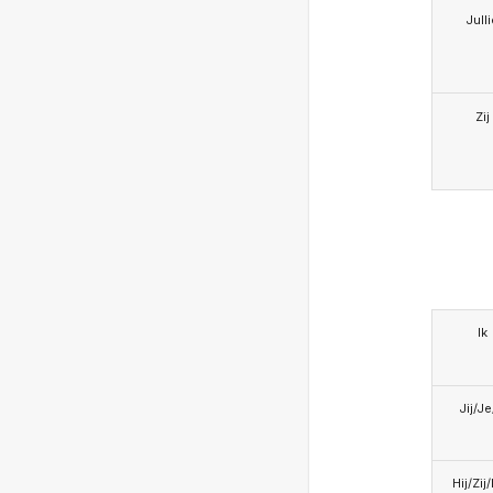
Jull
Zij
Ik
Jij/J
Hij/Zij