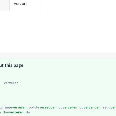
verzeilt
ut this page
/
verzeilen
xchange
vervuilen
pollute
verzeggen
do
verzellen
do
verzenden
send
ve
n
do
overzeilen
do