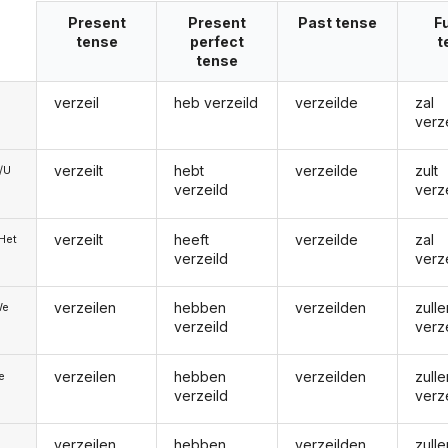
Present
Present
Past tense
F
tense
perfect
t
tense
verzeil
heb verzeild
verzeilde
zal
verz
verzeilt
hebt
verzeilde
zult
e/U
verzeild
verz
verzeilt
heeft
verzeilde
zal
/Het
verzeild
verz
verzeilen
hebben
verzeilden
zulle
We
verzeild
verz
verzeilen
hebben
verzeilden
zulle
ie
verzeild
verz
verzeilen
hebben
verzeilden
zulle