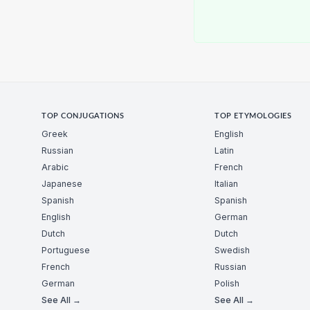
TOP CONJUGATIONS
TOP ETYMOLOGIES
Greek
English
Russian
Latin
Arabic
French
Japanese
Italian
Spanish
Spanish
English
German
Dutch
Dutch
Portuguese
Swedish
French
Russian
German
Polish
See All →
See All →