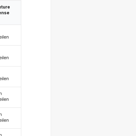
uture
ense
eilen
eilen
eilen
n
eilen
n
eilen
n