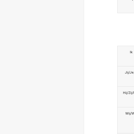
Ik
Jij/J
Hij/Zij
Wij/