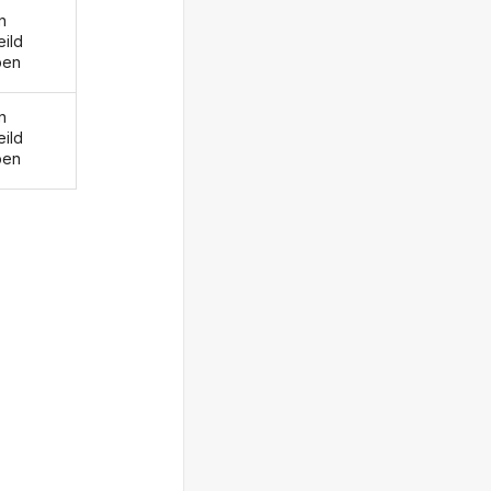
n
eild
ben
n
eild
ben