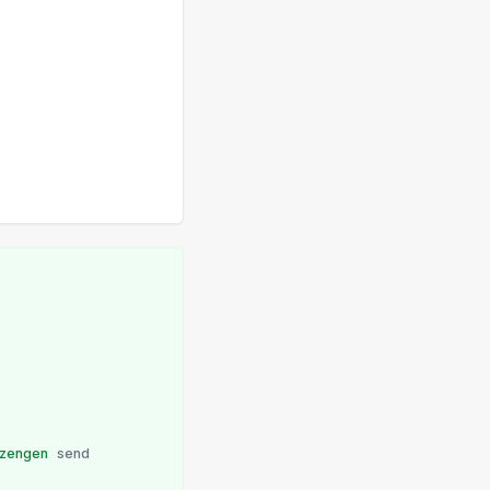
rzengen
send