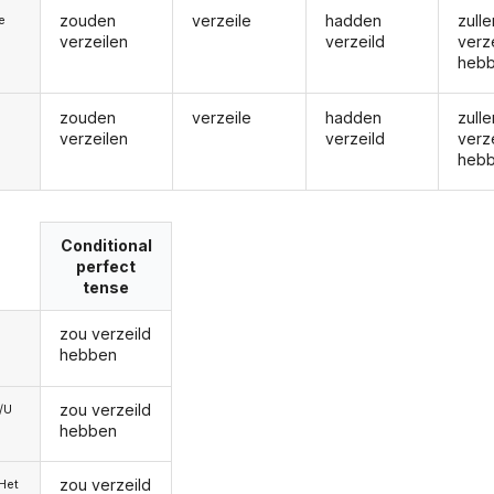
zouden
verzeile
hadden
zulle
ie
verzeilen
verzeild
verz
heb
zouden
verzeile
hadden
zulle
verzeilen
verzeild
verz
heb
Conditional
perfect
tense
zou verzeild
hebben
zou verzeild
e/U
hebben
zou verzeild
/Het