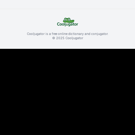
Cooljugator is a free online dictionary and conjugator.
© 2025 Cooljugator