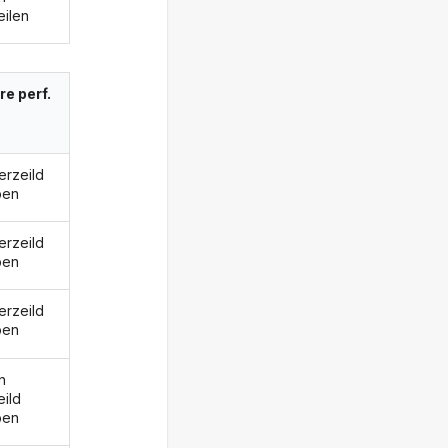
eilen
re perf.
erzeild
ben
erzeild
ben
erzeild
ben
n
eild
ben