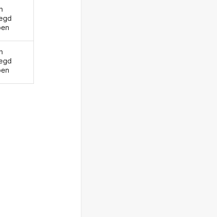
n
egd
ben
n
egd
ben