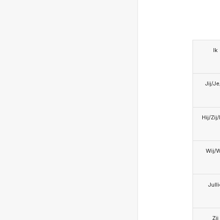
Ik
Jij/J
Hij/Zij
Wij/
Jull
Zij