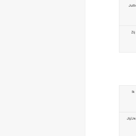
Jull
Zij
Ik
Jij/J