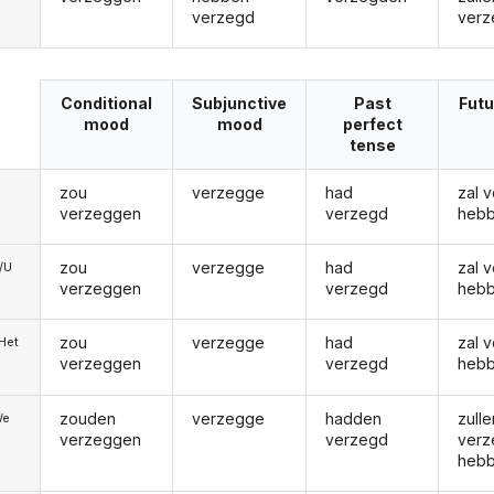
verzegd
ver
Conditional
Subjunctive
Past
Futu
mood
mood
perfect
tense
zou
verzegge
had
zal 
verzeggen
verzegd
heb
zou
verzegge
had
zal 
e/U
verzeggen
verzegd
heb
zou
verzegge
had
zal 
/Het
verzeggen
verzegd
heb
zouden
verzegge
hadden
zulle
We
verzeggen
verzegd
verz
heb