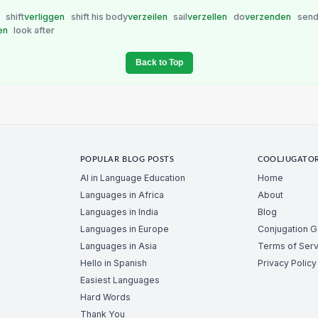
n
shift
verliggen
shift his body
verzeilen
sail
verzellen
do
verzenden
sen
en
look after
Back to Top
POPULAR BLOG POSTS
COOLJUGATO
AI in Language Education
Home
Languages in Africa
About
Languages in India
Blog
Languages in Europe
Conjugation 
Languages in Asia
Terms of Serv
Hello in Spanish
Privacy Policy
Easiest Languages
Hard Words
Thank You