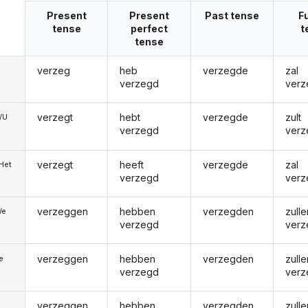
Present
Present
Past tense
F
tense
perfect
t
tense
verzeg
heb
verzegde
zal
verzegd
ver
verzegt
hebt
verzegde
zult
e/U
verzegd
ver
verzegt
heeft
verzegde
zal
/Het
verzegd
ver
verzeggen
hebben
verzegden
zulle
We
verzegd
ver
verzeggen
hebben
verzegden
zulle
ie
verzegd
ver
verzeggen
hebben
verzegden
zulle