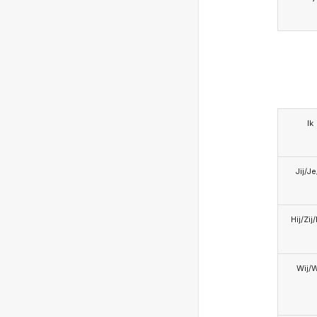
Ik
Jij/J
Hij/Zij
Wij/