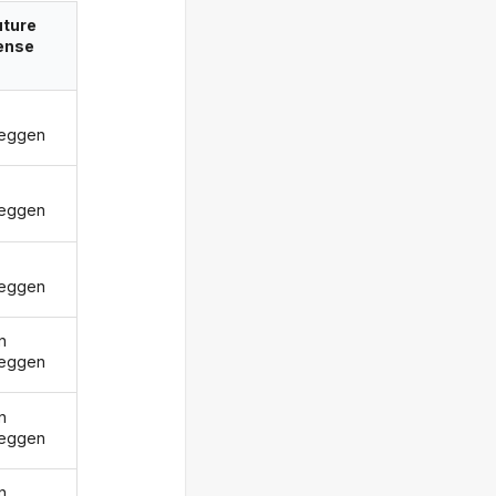
uture
ense
zeggen
zeggen
zeggen
n
zeggen
n
zeggen
n