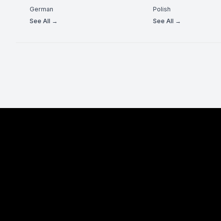
German
Polish
See All →
See All →