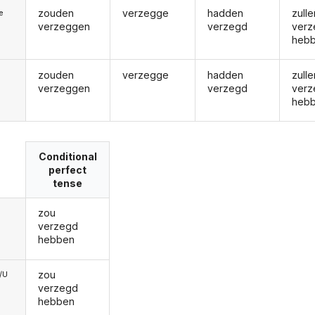
zouden
verzegge
hadden
zulle
ie
verzeggen
verzegd
verz
heb
zouden
verzegge
hadden
zulle
verzeggen
verzegd
verz
heb
Conditional
perfect
tense
zou
verzegd
hebben
zou
e/U
verzegd
hebben