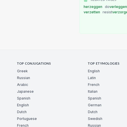
herzeggen
do
verlegge
verzetten
resist
verzorg
TOP CONJUGATIONS
TOP ETYMOLOGIES
Greek
English
Russian
Latin
Arabic
French
Japanese
Italian
Spanish
Spanish
English
German
Dutch
Dutch
Portuguese
Swedish
French
Russian