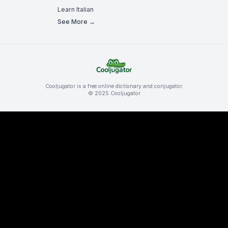
Learn Italian
See More →
Cooljugator is a free online dictionary and conjugator.
© 2025 Cooljugator