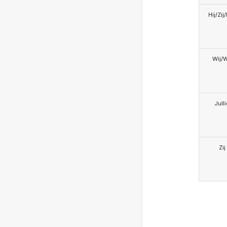
Hij/Zij
Wij/
Jull
Zij