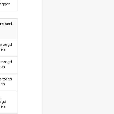
zeggen
re perf.
verzegd
ben
verzegd
ben
verzegd
ben
n
egd
ben