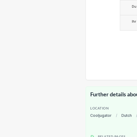
Du
Ihr
Further details abo
LOCATION
Cooljugator
/
Dutch
RELATED PAGES