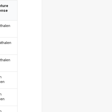
uture
ense
ithalen
uithalen
ithalen
n
len
n
len
n