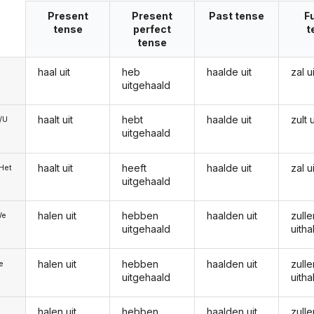
Present
Present
Past tense
F
tense
perfect
t
tense
haal uit
heb
haalde uit
zal u
uitgehaald
haalt uit
hebt
haalde uit
zult 
e/U
uitgehaald
haalt uit
heeft
haalde uit
zal u
/Het
uitgehaald
halen uit
hebben
haalden uit
zulle
We
uitgehaald
uitha
halen uit
hebben
haalden uit
zulle
ie
uitgehaald
uitha
halen uit
hebben
haalden uit
zulle