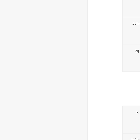
Jull
Zij
Ik
Jij/J