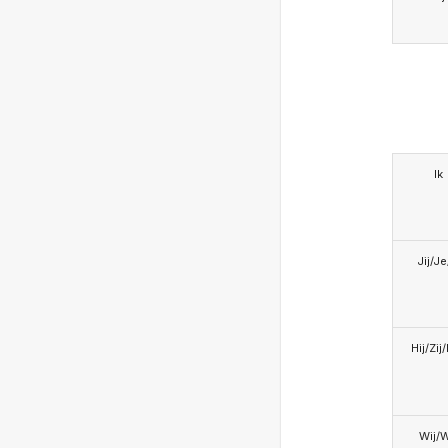
Ik
Jij/J
Hij/Zij
Wij/