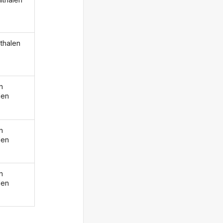
ithalen
n
len
n
len
n
len