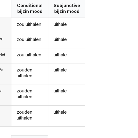
Conditional
Subjunctive
bijzin mood
bijzin mood
zou uithalen
uithale
zou uithalen
uithale
e/U
zou uithalen
uithale
/Het
zouden
uithale
We
uithalen
zouden
uithale
ie
uithalen
zouden
uithale
uithalen