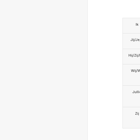
Ik
Jij/J
Hij/Zij
Wij/
Jull
Zij