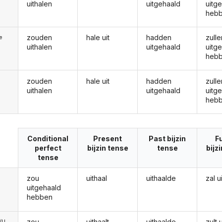
uithalen
uitgehaald
uitg
heb
zouden
hale uit
hadden
zulle
ie
uithalen
uitgehaald
uitg
heb
zouden
hale uit
hadden
zulle
uithalen
uitgehaald
uitg
heb
Conditional
Present
Past bijzin
F
perfect
bijzin tense
tense
bijz
tense
zou
uithaal
uithaalde
zal u
uitgehaald
hebben
zou
uithaalt
uithaalde
zult 
e/U