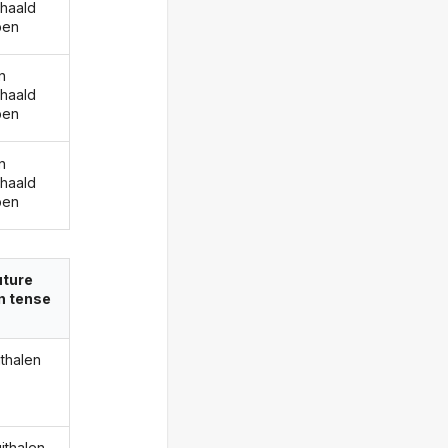
ehaald
ben
n
ehaald
ben
n
ehaald
ben
uture
in tense
ithalen
uithalen