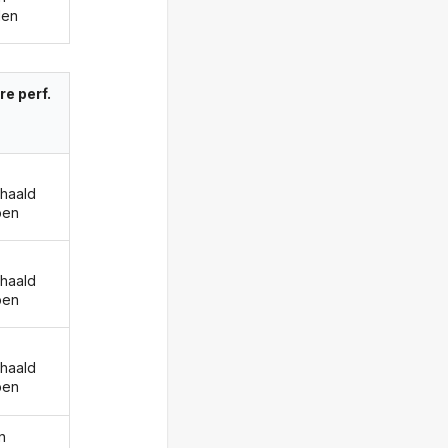
len
re perf.
ehaald
ben
ehaald
ben
ehaald
ben
n