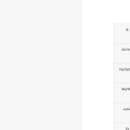
Ik
Jij/J
Hij/Zij
Wij/
Jull
Zij