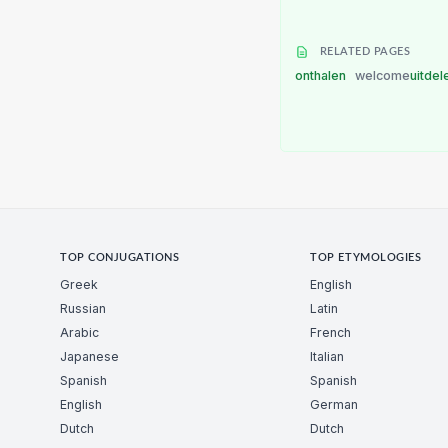
RELATED PAGES
onthalen
welcome
uitdel
TOP CONJUGATIONS
TOP ETYMOLOGIES
Greek
English
Russian
Latin
Arabic
French
Japanese
Italian
Spanish
Spanish
English
German
Dutch
Dutch