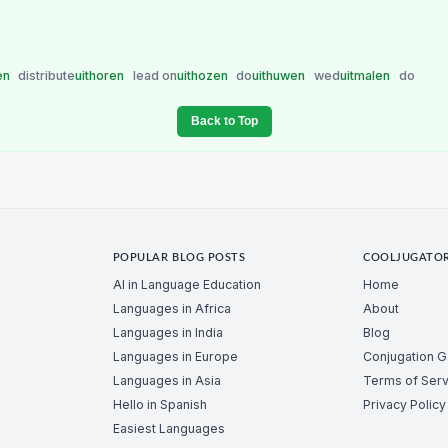
en
distribute
uithoren
lead on
uithozen
do
uithuwen
wed
uitmalen
do
Back to Top
POPULAR BLOG POSTS
COOLJUGATO
AI in Language Education
Home
Languages in Africa
About
Languages in India
Blog
Languages in Europe
Conjugation 
Languages in Asia
Terms of Serv
Hello in Spanish
Privacy Policy
Easiest Languages