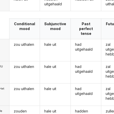
uitgehaald
uitha
Conditional
Subjunctive
Past
Futu
mood
mood
perfect
tense
zou uithalen
hale uit
had
zal
uitgehaald
uitg
heb
zou uithalen
hale uit
had
zal
e/U
uitgehaald
uitg
heb
zou uithalen
hale uit
had
zal
/Het
uitgehaald
uitg
heb
zouden
hale uit
hadden
zulle
We