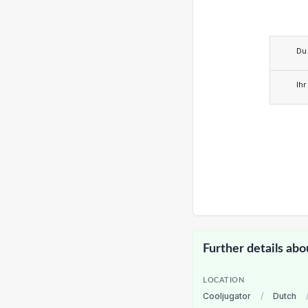
Du
Ihr
Further details abo
LOCATION
Cooljugator
/
Dutch