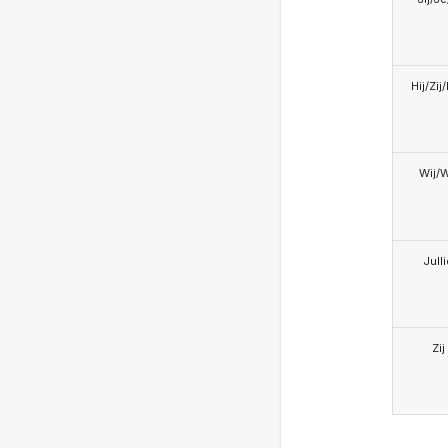
Hij/Zij
Wij/
Jull
Zij