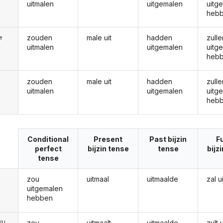
uitmalen
uitgemalen
uitg
heb
zouden
male uit
hadden
zulle
ie
uitmalen
uitgemalen
uitg
heb
zouden
male uit
hadden
zulle
uitmalen
uitgemalen
uitg
heb
Conditional
Present
Past bijzin
F
perfect
bijzin tense
tense
bijz
tense
zou
uitmaal
uitmaalde
zal u
uitgemalen
hebben
zou
uitmaalt
uitmaalde
zult 
e/U