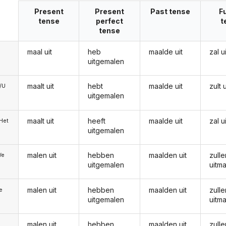
Present
Present
Past tense
F
tense
perfect
t
tense
maal uit
heb
maalde uit
zal u
uitgemalen
maalt uit
hebt
maalde uit
zult 
e/U
uitgemalen
maalt uit
heeft
maalde uit
zal u
/Het
uitgemalen
malen uit
hebben
maalden uit
zulle
We
uitgemalen
uitm
malen uit
hebben
maalden uit
zulle
ie
uitgemalen
uitm
malen uit
hebben
maalden uit
zulle