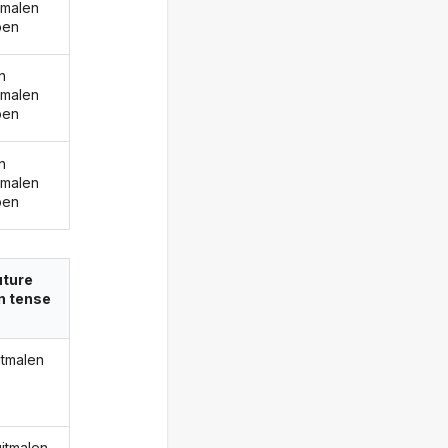
emalen
ben
n
emalen
ben
n
emalen
ben
uture
in tense
itmalen
uitmalen