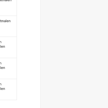
itmalen
n
alen
n
alen
n
alen