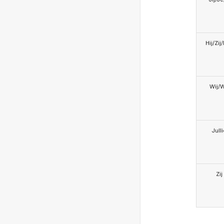
Hij/Zij
Wij/
Jull
Zij