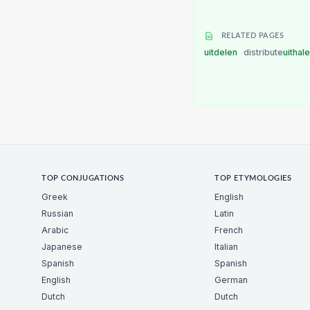
RELATED PAGES
uitdelen
distribute
uithal
TOP CONJUGATIONS
TOP ETYMOLOGIES
Greek
English
Russian
Latin
Arabic
French
Japanese
Italian
Spanish
Spanish
English
German
Dutch
Dutch