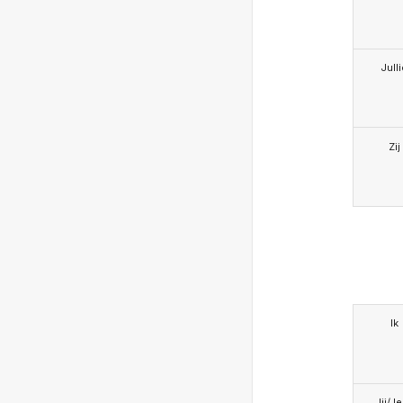
Jull
Zij
Ik
Jij/J