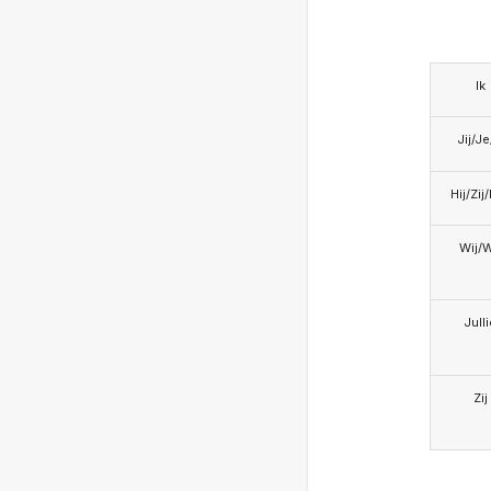
Ik
Jij/J
Hij/Zij
Wij/
Jull
Zij