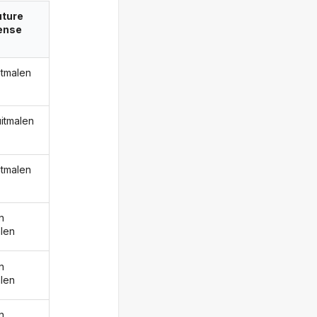
uture
ense
itmalen
uitmalen
itmalen
n
alen
n
alen
n