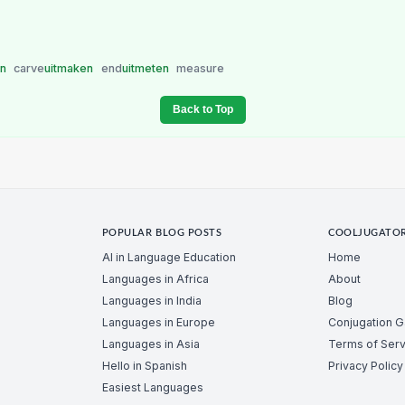
en
carve
uitmaken
end
uitmeten
measure
Back to Top
POPULAR BLOG POSTS
COOLJUGATO
AI in Language Education
Home
Languages in Africa
About
Languages in India
Blog
Languages in Europe
Conjugation 
Languages in Asia
Terms of Serv
Hello in Spanish
Privacy Policy
Easiest Languages