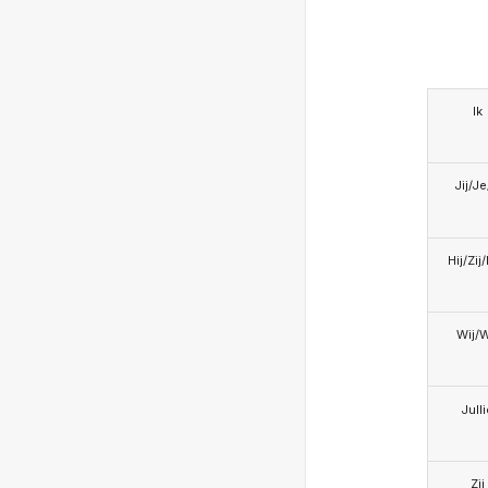
Ik
Jij/J
Hij/Zij
Wij/
Jull
Zij