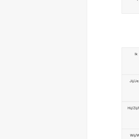
Ik
Jij/J
Hij/Zij
Wij/