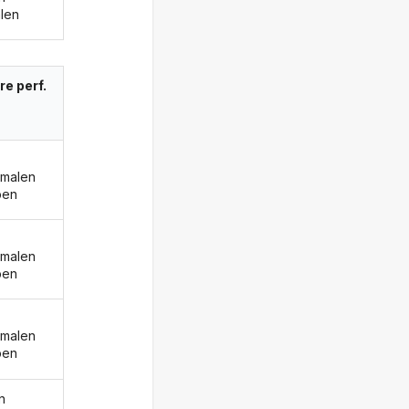
alen
re perf.
emalen
ben
emalen
ben
emalen
ben
n