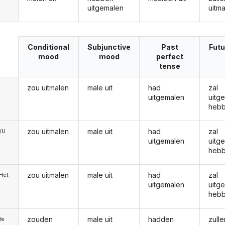
uitgemalen
uitm
Conditional
Subjunctive
Past
Futu
mood
mood
perfect
tense
zou uitmalen
male uit
had
zal
uitgemalen
uitg
heb
zou uitmalen
male uit
had
zal
e/U
uitgemalen
uitg
heb
zou uitmalen
male uit
had
zal
/Het
uitgemalen
uitg
heb
zouden
male uit
hadden
zulle
We