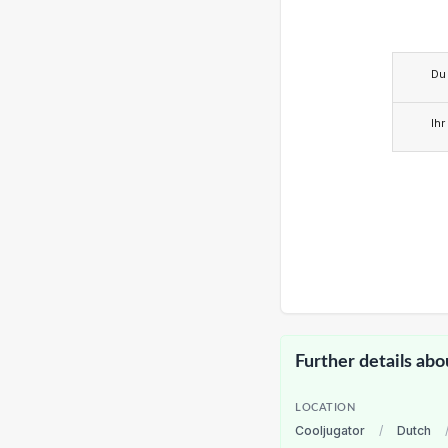
Du
Ihr
Further details abo
LOCATION
Cooljugator
/
Dutch