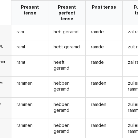
Present
Present
Past tense
F
tense
perfect
t
tense
ram
heb geramd
ramde
zal 
ramt
hebt geramd
ramde
zult
e/U
ramt
heeft
ramde
zal 
/Het
geramd
rammen
hebben
ramden
zulle
We
geramd
ram
rammen
hebben
ramden
zulle
ie
geramd
ram
rammen
hebben
ramden
zulle
geramd
ram