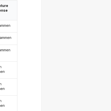
uture
ense
rammen
 rammen
rammen
n
men
n
men
n
men