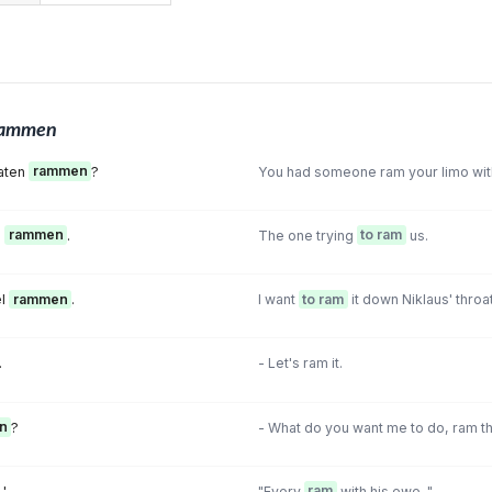
rammen
laten
rammen
?
You had someone ram your limo with
e
rammen
.
The one trying
to ram
us.
el
rammen
.
I want
to ram
it down Niklaus' throat
.
- Let's ram it.
n
?
- What do you want me to do, ram 
.'
"Every
ram
with his ewe. "