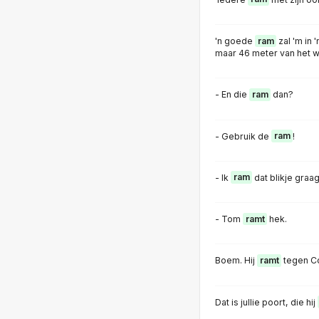
'n goede
ram
zal 'm in 
maar 46 meter van het w
- En die
ram
dan?
- Gebruik de
ram
!
- Ik
ram
dat blikje graag
- Tom
ramt
hek.
Boem. Hij
ramt
tegen Col
Dat is jullie poort, die hij