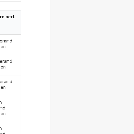
re perf.
geramd
ben
geramd
ben
geramd
ben
n
amd
ben
n
amd