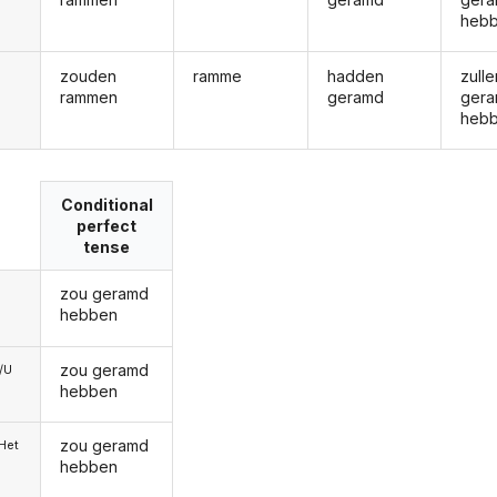
heb
zouden
ramme
hadden
zulle
rammen
geramd
ger
heb
Conditional
perfect
tense
zou geramd
hebben
zou geramd
e/U
hebben
zou geramd
/Het
hebben