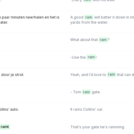
'n paar minuten neerhalen en het is
A good
ram
will batter it down in m
ater.
yards from the water.
What about that
ram
?
-Use the
ram
!
 door je strot.
Yeah, and I'd love to
ram
that can d
- Tom
ram
gate.
lins' auto.
It rams Collins' car.
ramt
.
That's your gate he's ramming.