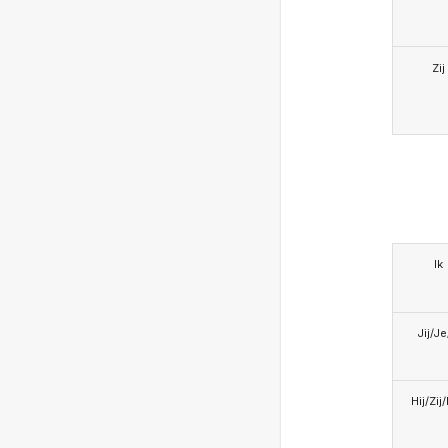
Zij
Ik
Jij/J
Hij/Zij