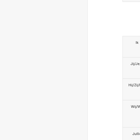
Ik
Jij/J
Hij/Zij
Wij/
Jull