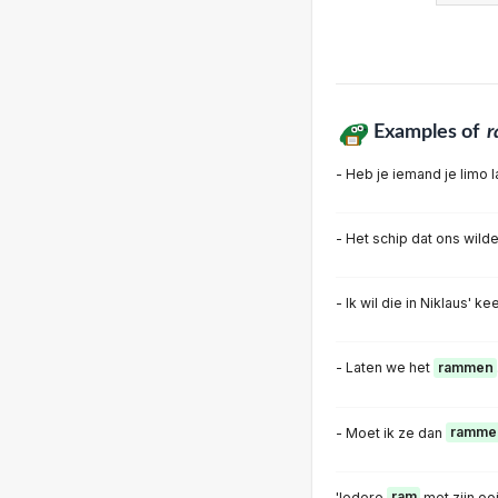
Examples of
- Heb je iemand je limo 
- Het schip dat ons wild
- Ik wil die in Niklaus' ke
- Laten we het
rammen
- Moet ik ze dan
ramme
'Iedere
ram
met zijn ooi