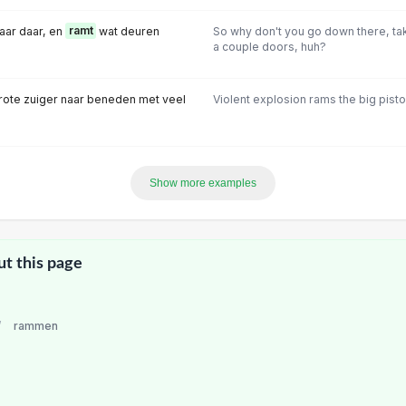
aar daar, en
ramt
wat deuren
So why don't you go down there, ta
a couple doors, huh?
rote zuiger naar beneden met veel
Violent explosion rams the big pist
Show more examples
ut this page
/
rammen