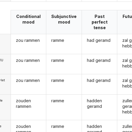
Conditional
Subjunctive
Past
Futu
mood
mood
perfect
tense
zou rammen
ramme
had geramd
zal 
heb
zou rammen
ramme
had geramd
zal 
e/U
heb
zou rammen
ramme
had geramd
zal 
/Het
heb
zouden
ramme
hadden
zulle
We
rammen
geramd
ger
heb
zouden
ramme
hadden
zulle
ie
rammen
geramd
ger