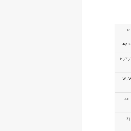
Ik
Jij/J
Hij/Zij
Wij/
Jull
Zij