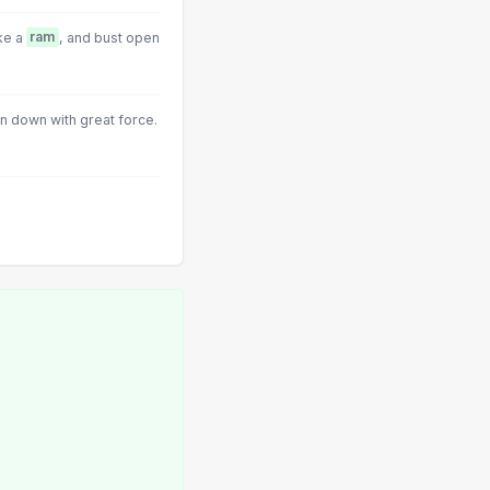
ke a
ram
, and bust open
on down with great force.