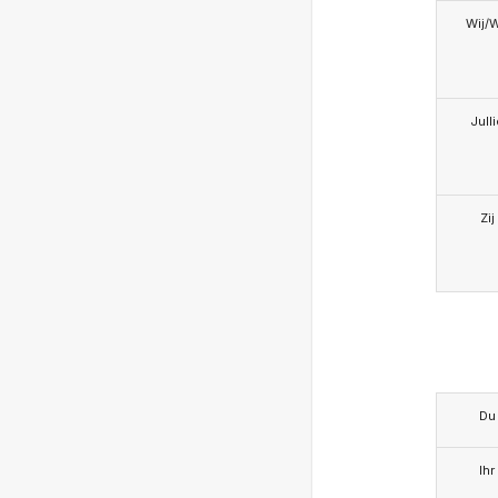
Wij/
Jull
Zij
Du
Ihr