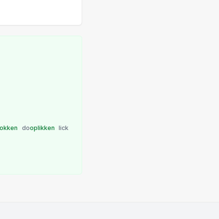
okken
do
oplikken
lick