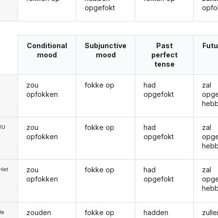
opgefokt
opfo
Conditional
Subjunctive
Past
Futu
mood
mood
perfect
tense
zou
fokke op
had
zal
opfokken
opgefokt
opge
heb
zou
fokke op
had
zal
e/U
opfokken
opgefokt
opge
heb
zou
fokke op
had
zal
/Het
opfokken
opgefokt
opge
heb
zouden
fokke op
hadden
zulle
We