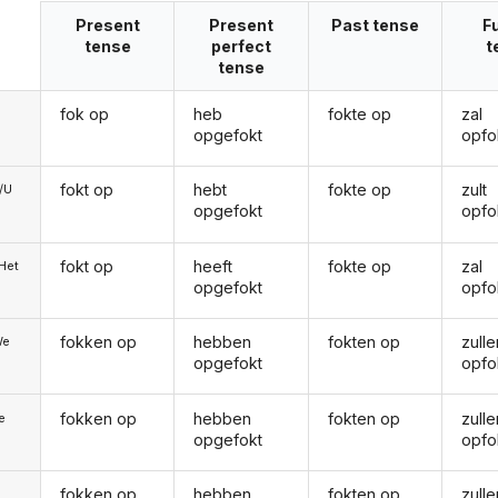
Present
Present
Past tense
F
tense
perfect
t
tense
fok op
heb
fokte op
zal
opgefokt
opfo
fokt op
hebt
fokte op
zult
e/U
opgefokt
opfo
fokt op
heeft
fokte op
zal
/Het
opgefokt
opfo
fokken op
hebben
fokten op
zulle
We
opgefokt
opfo
fokken op
hebben
fokten op
zulle
ie
opgefokt
opfo
fokken op
hebben
fokten op
zulle