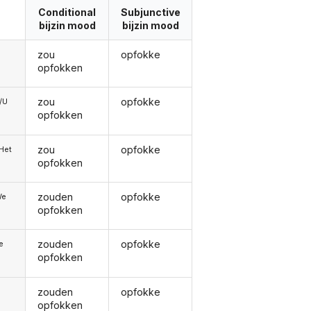
Conditional
Subjunctive
bijzin mood
bijzin mood
zou
opfokke
opfokken
zou
opfokke
e/U
opfokken
zou
opfokke
/Het
opfokken
zouden
opfokke
We
opfokken
zouden
opfokke
ie
opfokken
zouden
opfokke
opfokken