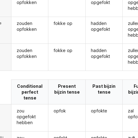
opfokken
opgefokt
opge
heb
zouden
fokke op
hadden
zulle
ie
opfokken
opgefokt
opge
heb
zouden
fokke op
hadden
zulle
opfokken
opgefokt
opge
heb
Conditional
Present
Past bijzin
F
perfect
bijzin tense
tense
bijz
tense
zou
opfok
opfokte
zal
opgefokt
opfo
hebben
zou
opfokt
opfokte
zult
e/U