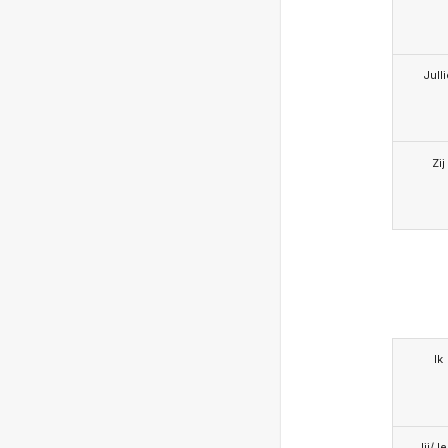
Jull
Zij
Ik
Jij/J