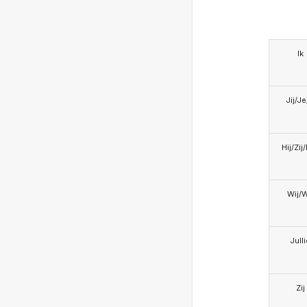
Ik
Jij/J
Hij/Zij
Wij/
Jull
Zij