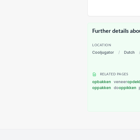
Further details abo
LOCATION
Cooljugator
/
Dutch
RELATED PAGES
opbakken
veneer
opdek
oppakken
do
oppikken