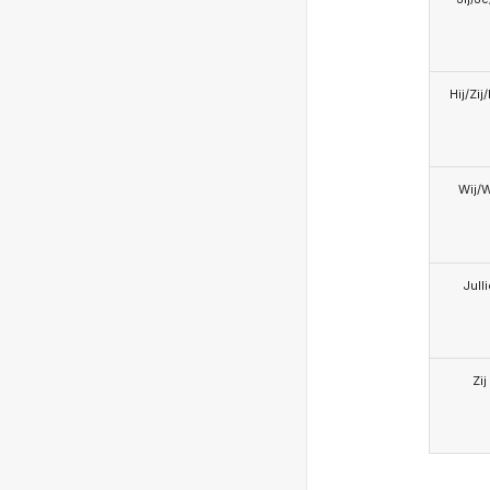
Hij/Zij
Wij/
Jull
Zij