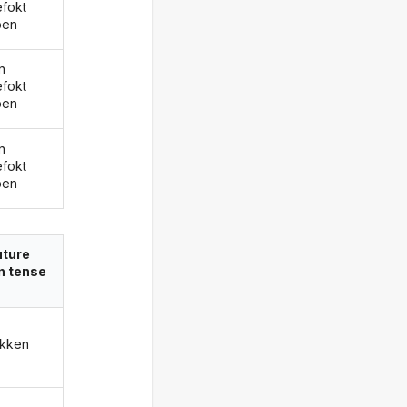
fokt
ben
n
fokt
ben
n
fokt
ben
uture
in tense
kken