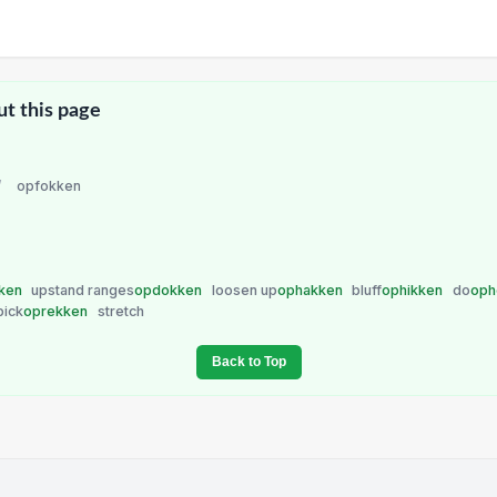
ut this page
/
opfokken
ken
upstand ranges
opdokken
loosen up
ophakken
bluff
ophikken
do
oph
pick
oprekken
stretch
Back to Top