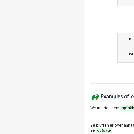
Du
Ihr
Examples of
o
We moeten hem
opfok
Ze bluffen er over aan ta
ze
opfokte
.