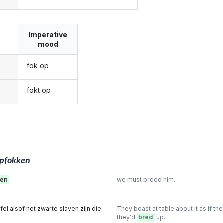
Imperative
mood
fok op
fokt op
pfokken
ken
.
we must breed him.
fel alsof het zwarte slaven zijn die
They boast at table about it as if t
they'd
bred
up.