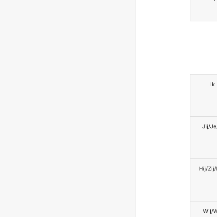
Ik
Jij/J
Hij/Zij
Wij/