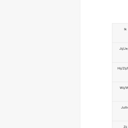
Ik
Jij/J
Hij/Zij
Wij/
Jull
Zij