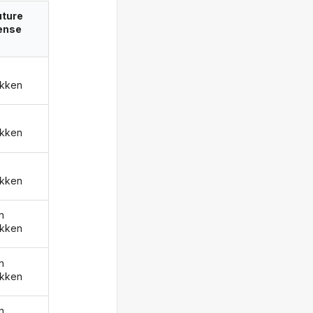
uture
ense
kken
kken
kken
n
kken
n
kken
n