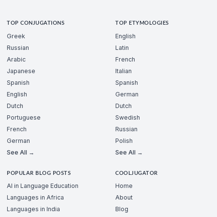
TOP CONJUGATIONS
TOP ETYMOLOGIES
Greek
English
Russian
Latin
Arabic
French
Japanese
Italian
Spanish
Spanish
English
German
Dutch
Dutch
Portuguese
Swedish
French
Russian
German
Polish
See All →
See All →
POPULAR BLOG POSTS
COOLJUGATOR
AI in Language Education
Home
Languages in Africa
About
Languages in India
Blog