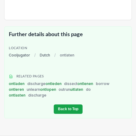
Further details about this page
LOCATION
Cooljugator
/
Dutch
/
ontlaten
RELATED PAGES
ontladen
discharge
ontleden
dissect
ontlenen
borrow
ontleren
unlearn
ontlopen
outrun
uitlaten
do
ontlasten
discharge
Back to Top