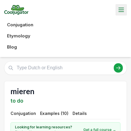
Conjugation
Etymology
Blog
mieren
to do
Conjugation
Examples (10)
Details
Looking for learning resources?
Get a full course →