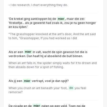
- I do research. I chart everything they do.
'De krekel ging aankloppen bij de
mier
, maar die zei:
'Krekeltje... als je gewerkt had zoals ik, zou je nu geen honger
en kou lijden.'
"The grasshopper knocked at the ant's door, And the ant said
to him, "Grasshopper, If you had worked as I did
Als er een
mier
in valt, wacht de spin gewoon tot die is
verdronken. Dan haalt hij al abseilend de buit binnen.
When an ant falls in, the spider simply waits for it to drown and
then abseils down for a spot of fishing.
Als jij een
mier
vertrapt, voel je dan spijt?
When you crush an ant beneath your foot,
do
you feel
remorse?
De cicade en de
mier
zaten op een veld. Toen zei de