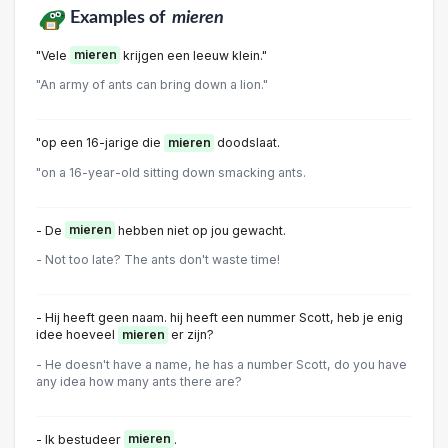
Examples of
mieren
"Vele
mieren
krijgen een leeuw klein."
"An army of ants can bring down a lion."
"op een 16-jarige die
mieren
doodslaat.
"on a 16-year-old sitting down smacking ants.
- De
mieren
hebben niet op jou gewacht.
- Not too late? The ants don't waste time!
- Hij heeft geen naam. hij heeft een nummer Scott, heb je enig
idee hoeveel
mieren
er zijn?
- He doesn't have a name, he has a number Scott, do you have
any idea how many ants there are?
- Ik bestudeer
mieren
.