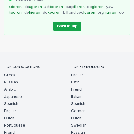
aderen
do
ageren
act
boeren
burp
fleren
do
gieren
yaw
hoeren
do
kieren
do
koeren
bill and coo
loeren
pry
marren
do
Back to Top
TOP CONJUGATIONS
TOP ETYMOLOGIES
Greek
English
Russian
Latin
Arabic
French
Japanese
Italian
Spanish
Spanish
English
German
Dutch
Dutch
Portuguese
Swedish
French
Russian