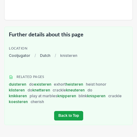
Further details about this page
LOCATION
Cooljugator
/
Dutch
/
knisteren
RELATED PAGES
duisteren
do
existeren
exhort
heisteren
heist honor
klisteren
do
knetteren
crackle
kneuteren
do
knikkeren
play at marbles
knipperen
blink
knisperen
crackle
koesteren
cherish
Back to Top