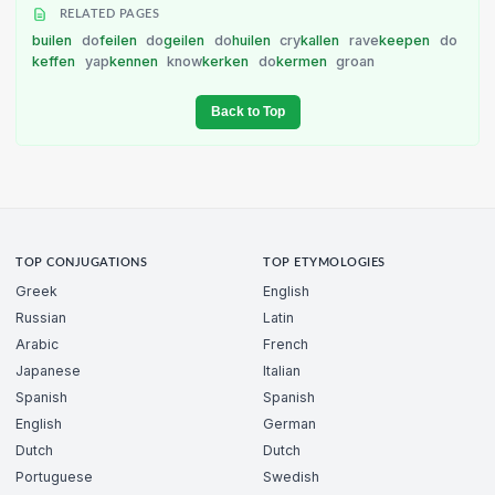
RELATED PAGES
builen
do
feilen
do
geilen
do
huilen
cry
kallen
rave
keepen
do
keffen
yap
kennen
know
kerken
do
kermen
groan
Back to Top
TOP CONJUGATIONS
TOP ETYMOLOGIES
Greek
English
Russian
Latin
Arabic
French
Japanese
Italian
Spanish
Spanish
English
German
Dutch
Dutch
Portuguese
Swedish