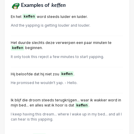
Examples of
keffen
En het
keffen
word steeds luider en luider.
And the yapping is getting louder and louder.
Het duurde slechts deze verwerpen een paar minuten te
keffen
beginnen.
It only took this reject a few minutes to start yapping.
Hij beloofde dat hij niet zou
keffen
.
He promised he wouldn't yap. - Hello.
Ik blijf die droom steeds terugkrijgen... waar ik wakker word in
mijn bed... en alles wat ik hoor is dat
keffen
.
I keep having this dream... where I wake up in my bed... and all I
can hear is this yapping.