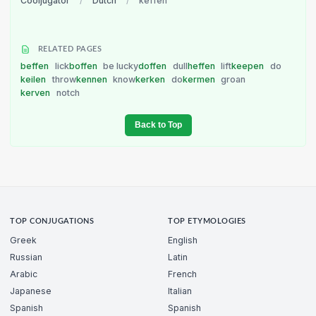
Cooljugator
/
Dutch
/
keffen
RELATED PAGES
beffen
lick
boffen
be lucky
doffen
dull
heffen
lift
keepen
do
keilen
throw
kennen
know
kerken
do
kermen
groan
kerven
notch
Back to Top
TOP CONJUGATIONS
TOP ETYMOLOGIES
Greek
English
Russian
Latin
Arabic
French
Japanese
Italian
Spanish
Spanish