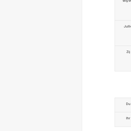
Wij/
Jull
Zij
Du
Ihr