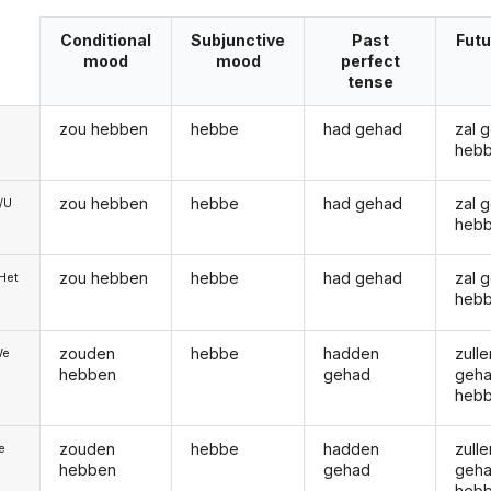
Conditional
Subjunctive
Past
Futu
mood
mood
perfect
tense
zou hebben
hebbe
had gehad
zal 
heb
zou hebben
hebbe
had gehad
zal 
e/U
heb
zou hebben
hebbe
had gehad
zal 
/Het
heb
zouden
hebbe
hadden
zulle
We
hebben
gehad
geh
heb
zouden
hebbe
hadden
zulle
ie
hebben
gehad
geh
heb