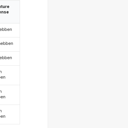
uture
ense
hebben
 hebben
hebben
n
ben
n
ben
n
ben