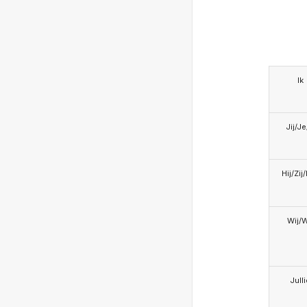
Ik
Jij/J
Hij/Zij
Wij/
Jull