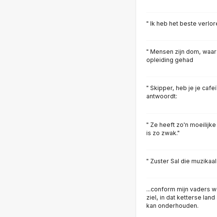
" Ik heb het beste verlor
" Mensen zijn dom, waa
opleiding gehad
" Skipper, heb je je caf
antwoordt:
" Ze heeft zo'n moeilijke
is zo zwak."
" Zuster Sal die muzikaal
...conform mijn vaders w
ziel, in dat ketterse land 
kan onderhouden.