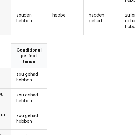
zouden
hebbe
hadden
zulle
hebben
gehad
geh
heb
Conditional
perfect
tense
zou gehad
hebben
zou gehad
e/U
hebben
zou gehad
/Het
hebben