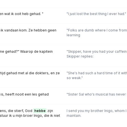
en wat ik ooit heb gehad. "
"I just lost the best thing I ever had."
r ik vandaan kom. Ze hebben geen
"Folks are dumb where l come from 
learning
eïne gehad?" Waarop de kapitein
"Skipper, have you had your caffein
Skipper replies:
 tijd gehad met al die dokters, en ze
"She's had such a hard time of it wi
so weak."
 is, heeft nooit een les gehad
"Sister Sal who's musical has never
ens, die stierf, God
hebbe
zijn
I send you my brother Inigo, whom 
stuur ik u mijn broer Inigo, die ik niet
maintain.