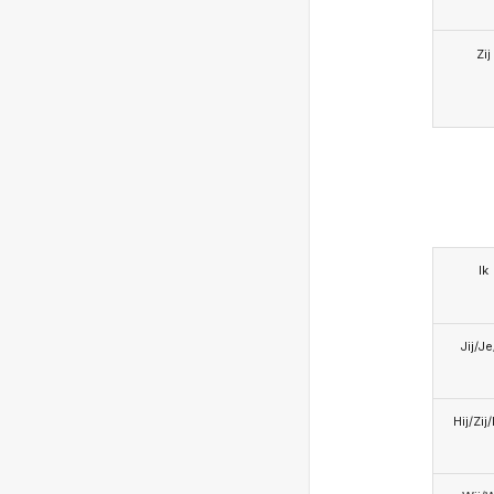
Zij
Ik
Jij/J
Hij/Zij