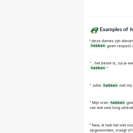
Examples of
h
! deze dames zijn dieve
hebben
geen respect v
" .. het beste is, zul je
hebben
"
" Jullie
hebben
niet mij
" Mijn oren
hebben
gee
van wat uwe tong uitdruk
" Nee, ik heb het niet no
opgewonden, vraagt of 