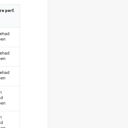
re perf.
gehad
ben
gehad
ben
gehad
ben
n
ad
ben
n
ad
ben