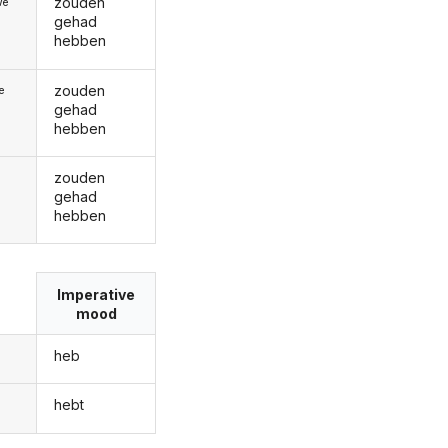
zouden
We
gehad
hebben
zouden
ie
gehad
hebben
zouden
gehad
hebben
Imperative
mood
heb
hebt