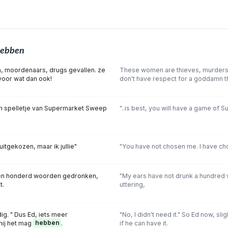
ebben
n, moordenaars, drugs gevallen. ze
These women are thieves, murders,
oor wat dan ook!
don't have respect for a goddamn t
 een spelletje van Supermarket Sweep
"..is best, you will have a game of
 uitgekozen, maar ik jullie"
"You have not chosen me. I have ch
n honderd woorden gedronken,
"My ears have not drunk a hundred 
t.
uttering,
dig. " Dus Ed, iets meer
"No, I didn't need it." So Ed now, sl
hij het mag
hebben
.
if he can have it.