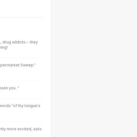
 drug addicts-- they
hing!
 Supermarket Sweep."
osen you. "
words "of thy tongue's
ightly more excited, asks