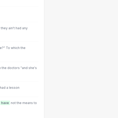
they ain't had any
e?" To which the
th the doctors "and she's
 had a lesson
I
have
not the means to