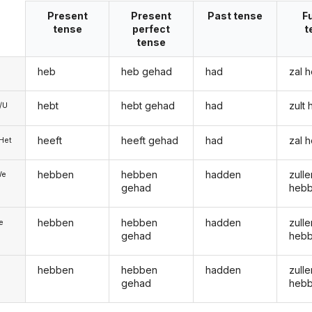
Present
Present
Past tense
F
tense
perfect
t
tense
heb
heb gehad
had
zal 
hebt
hebt gehad
had
zult
e/U
heeft
heeft gehad
had
zal 
/Het
hebben
hebben
hadden
zulle
We
gehad
heb
hebben
hebben
hadden
zulle
ie
gehad
heb
hebben
hebben
hadden
zulle
gehad
heb