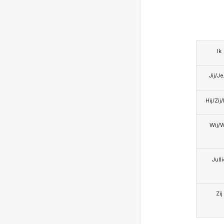
Ik
Jij/J
Hij/Zij
Wij/
Jull
Zij