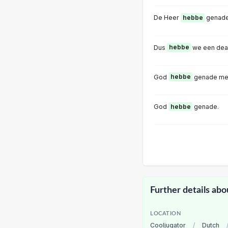
De Heer
hebbe
genade
Dus
hebbe
we een dea
God
hebbe
genade met 
God
hebbe
genade.
Further details abo
LOCATION
Cooljugator
/
Dutch