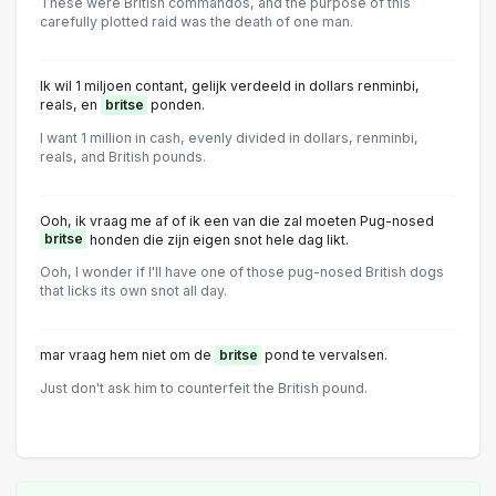
These were British commandos, and the purpose of this
carefully plotted raid was the death of one man.
Ik wil 1 miljoen contant, gelijk verdeeld in dollars renminbi,
reals, en
britse
ponden.
I want 1 million in cash, evenly divided in dollars, renminbi,
reals, and British pounds.
Ooh, ik vraag me af of ik een van die zal moeten Pug-nosed
britse
honden die zijn eigen snot hele dag likt.
Ooh, I wonder if I'll have one of those pug-nosed British dogs
that licks its own snot all day.
mar vraag hem niet om de
britse
pond te vervalsen.
Just don't ask him to counterfeit the British pound.