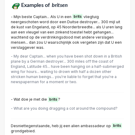
Examples of
britsen
- Mijn beste Captain... Als U in een
brits
vliegtuig
neergeschoten word door een Duitse destroyer... 300 mijl uit
de kust van Engeland, op 45 Noorderbreedte... als U uren lang
aan een vleugel van een zinkend toestel hebt gehangen...
wachtend op de verdrinkingsdood met andere verslagen
mensen... dan zou U waarschijnlijk ook vergeten zijn dat U een
verslaggever was.
- My dear Captain... when you have been shot down in a British
plane by a German destroyer... 300 miles off the coast of
England, Latitude 45... have been hanging on a half-submerged
wing for hours... waiting to drown with half a dozen other
stricken human beings... you're liable to forget that you're a
newspaperman for a moment or two.
- Wat doe je met die
brits
?
- What are you doing dragging a cot around the compound?
Desniettegenstaande, heb jij een alien ambassadeur op
brits
grondgebied.