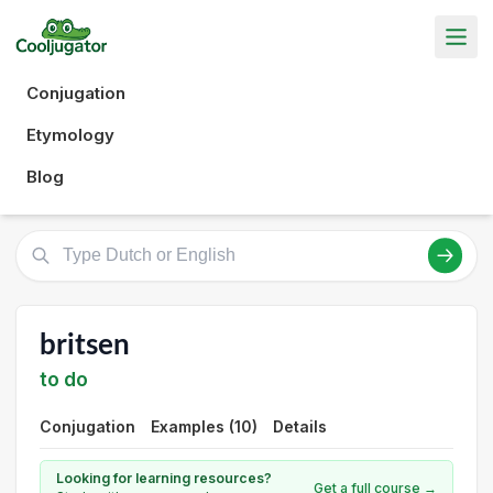
Conjugation
Etymology
Blog
britsen
to do
Conjugation
Examples (10)
Details
Looking for learning resources?
Get a full course →