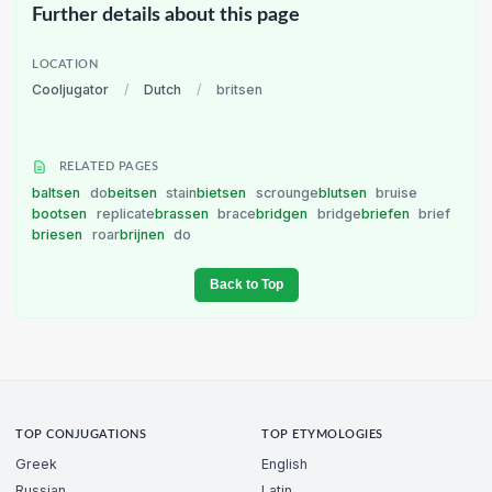
Further details about this page
LOCATION
Cooljugator
/
Dutch
/
britsen
RELATED PAGES
baltsen
do
beitsen
stain
bietsen
scrounge
blutsen
bruise
bootsen
replicate
brassen
brace
bridgen
bridge
briefen
brief
briesen
roar
brijnen
do
Back to Top
TOP CONJUGATIONS
TOP ETYMOLOGIES
Greek
English
Russian
Latin