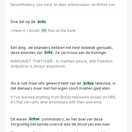
Nevertheless, you have an alien ambassador, on British soil.
Doe dat op de
brits
.
I mean it, I would
do
that on the bunk.
Eén ding...de eilanders hebben het heel duidelijk gemaakt,
deze eilanden zijn
brits
. Ze zijn trouw aan de Koningin.
MARGARET THATCHER:.. to maintain peace, with freedom
andjustice is always expensive.
Als ik ook maar iets geleerd hebt van de
britse
televisie, is
dat dienaars maar met hun eigen soort moeten gaat eten.
If I've learned anything from British television shows on PBS,
it's that servants dine downstairs with their own kind.
Dit waren
britse
commando's, en het doel van deze
zorgvuldig beraamde overval was de dood van een man.