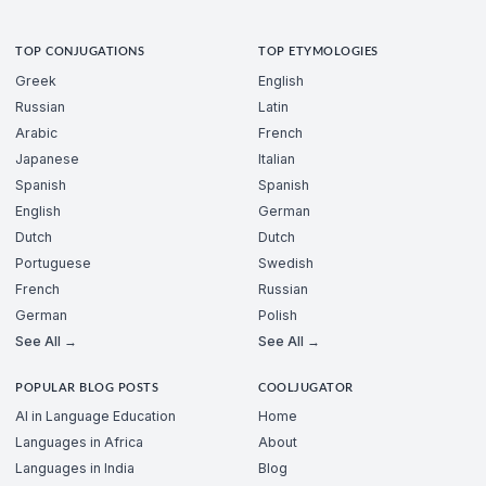
TOP CONJUGATIONS
TOP ETYMOLOGIES
Greek
English
Russian
Latin
Arabic
French
Japanese
Italian
Spanish
Spanish
English
German
Dutch
Dutch
Portuguese
Swedish
French
Russian
German
Polish
See All →
See All →
POPULAR BLOG POSTS
COOLJUGATOR
AI in Language Education
Home
Languages in Africa
About
Languages in India
Blog