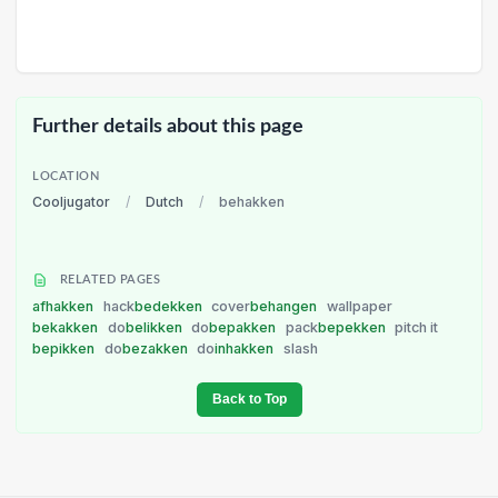
Further details about this page
LOCATION
Cooljugator
/
Dutch
/
behakken
RELATED PAGES
afhakken
hack
bedekken
cover
behangen
wallpaper
bekakken
do
belikken
do
bepakken
pack
bepekken
pitch it
bepikken
do
bezakken
do
inhakken
slash
Back to Top