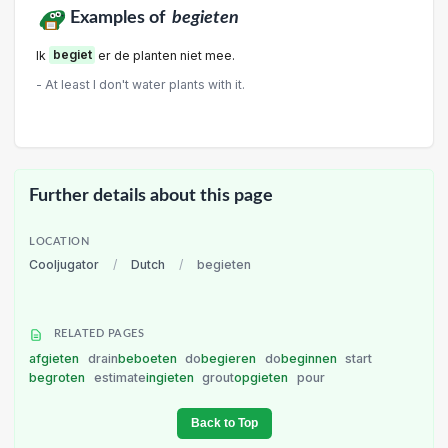
Examples of
begieten
Ik
begiet
er de planten niet mee.
- At least I don't water plants with it.
Further details about this page
LOCATION
Cooljugator
/
Dutch
/
begieten
RELATED PAGES
afgieten
drain
beboeten
do
begieren
do
beginnen
start
begroten
estimate
ingieten
grout
opgieten
pour
Back to Top