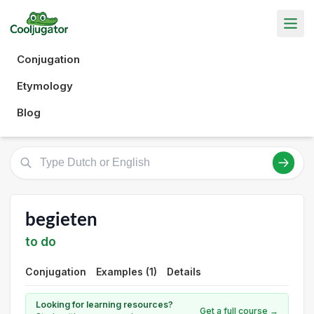
Conjugation
Etymology
Blog
begieten
to do
Conjugation
Examples (1)
Details
Looking for learning resources?
Get a full course →