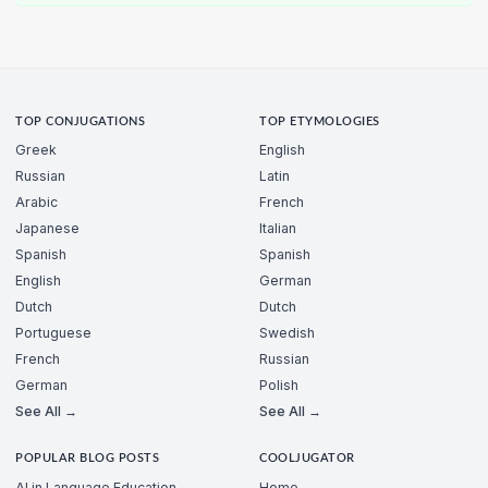
TOP CONJUGATIONS
TOP ETYMOLOGIES
Greek
English
Russian
Latin
Arabic
French
Japanese
Italian
Spanish
Spanish
English
German
Dutch
Dutch
Portuguese
Swedish
French
Russian
German
Polish
See All →
See All →
POPULAR BLOG POSTS
COOLJUGATOR
AI in Language Education
Home