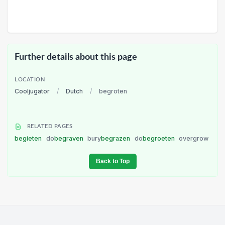
Further details about this page
LOCATION
Cooljugator
/
Dutch
/
begroten
RELATED PAGES
begieten
do
begraven
bury
begrazen
do
begroeten
overgrow
Back to Top