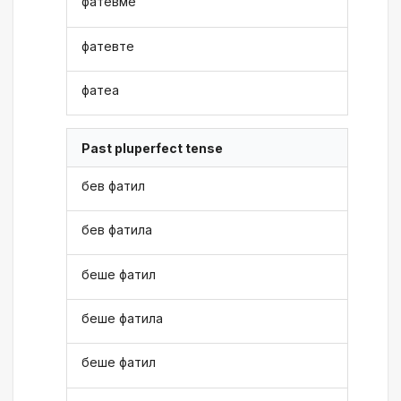
фатевме
фатевте
фатеа
Past pluperfect tense
бев фатил
бев фатила
беше фатил
беше фатила
беше фатил