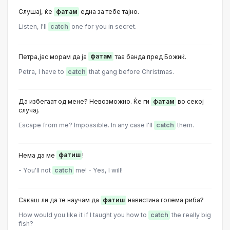
Слушај, ќе
фатам
една за тебе тајно.
Listen, I'll
catch
one for you in secret.
Петра,јас морам да ја
фатам
таа банда пред Божиќ.
Petra, I have to
catch
that gang before Christmas.
Да избегаат од мене? Невозможно. Ќе ги
фатам
во секој
случај.
Escape from me? lmpossible. ln any case I'll
catch
them.
Нема да ме
фатиш
!
- You'll not
catch
me! - Yes, I will!
Сакаш ли да те научам да
фатиш
навистина голема риба?
How would you like it if I taught you how to
catch
the really big
fish?