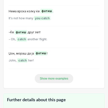
Нема врска колку ќе
фатиш
.
It's not how many
you catch
.
-Ќе
фатиш
друг лет!
- Oh,
catch
another flight.
Џон, мораш да ја
фатиш
!
John,
catch
her!
Show more examples
Further details about this page