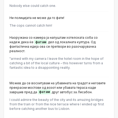
Nobody else could catch one.
Ни полицијата не може да го фати!
The cops cannot catch him!
Наоружана со камера ја напуштам хотелската соба со
надеж дека ќе
фатам
дел од локалната култура. Од
фантастична идеја ова се претвори во разочарувачка
реалност.
"armed with my camera I leave the hotel room in the hope of
catching a bit of the local culture – this however turns from a
fantastic idea to a disappointing reality.
Можев да се восхитувам на убавината на градот и неговите
прекрасни мостови од возот или убавата тераса каде
завршив пред да
фатам
друг автобус за Лисабон.
I could admire the beauty of the city and its amazing bridges
from the train or from the nice terrace where I ended up first
before catching another bus to Lisbon.