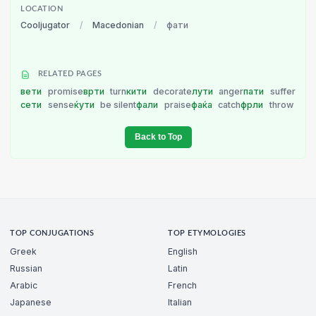
LOCATION
Cooljugator
/
Macedonian
/
фати
RELATED PAGES
вети
promise
врти
turn
кити
decorate
лути
anger
пати
suffer
сети
sense
ќути
be silent
фали
praise
фаќа
catch
фрли
throw
Back to Top
TOP CONJUGATIONS
TOP ETYMOLOGIES
Greek
English
Russian
Latin
Arabic
French
Japanese
Italian