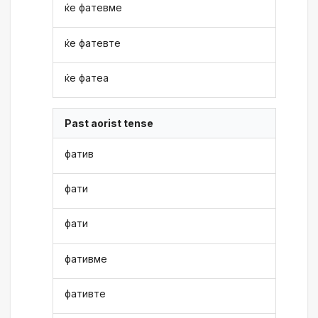
ќе фатевме
ќе фатевте
ќе фатеа
Past aorist tense
фатив
фати
фати
фативме
фативте