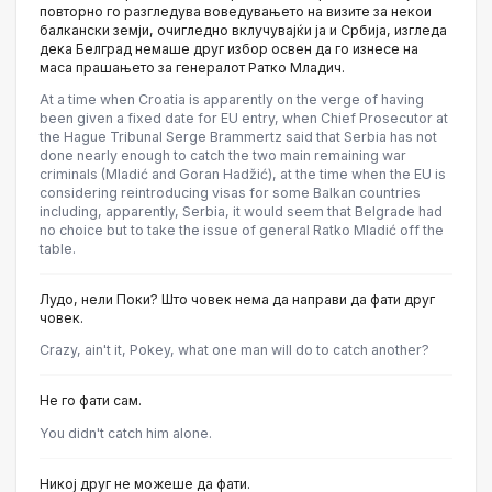
повторно го разгледува воведувањето на визите за некои
балкански земји, очигледно вклучувајќи ја и Србија, изгледа
дека Белград немаше друг избор освен да го изнесе на
маса прашањето за генералот Ратко Младич.
At a time when Croatia is apparently on the verge of having
been given a fixed date for EU entry, when Chief Prosecutor at
the Hague Tribunal Serge Brammertz said that Serbia has not
done nearly enough to catch the two main remaining war
criminals (Mladić and Goran Hadžić), at the time when the EU is
considering reintroducing visas for some Balkan countries
including, apparently, Serbia, it would seem that Belgrade had
no choice but to take the issue of general Ratko Mladić off the
table.
Лудо, нели Поки? Што човек нема да направи да фати друг
човек.
Crazy, ain't it, Pokey, what one man will do to catch another?
Не го фати сам.
You didn't catch him alone.
Никој друг не можеше да фати.