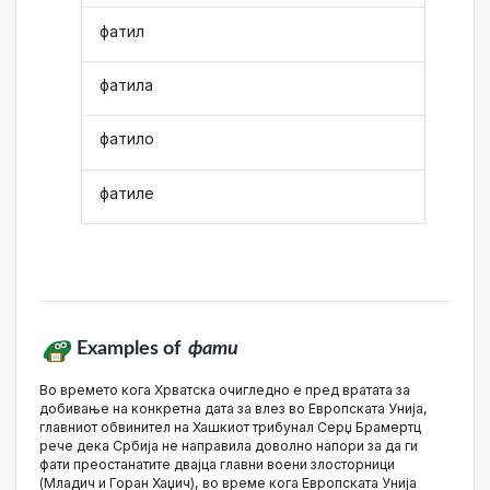
фатил
фатила
фатило
фатиле
Examples of
фати
Во времето кога Хрватска очигледно е пред вратата за
добивање на конкретна дата за влез во Европската Унија,
главниот обвинител на Хашкиот трибунал Серџ Брамертц
рече дека Србија не направила доволно напори за да ги
фати преостанатите двајца главни воени злосторници
(Младич и Горан Хаџич), во време кога Европската Унија