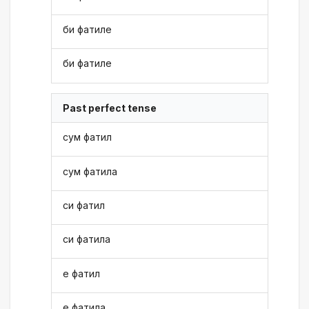
би фатиле
би фатиле
Past perfect tense
сум фатил
сум фатила
си фатил
си фатила
е фатил
е фатила