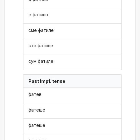
е фатило
сме фатиле
сте фатиле
сум фатиле
Past impf. tense
фатев
фатеше
фатеше