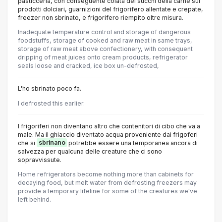
pasticceria, con conseguente colata dei succhi della carne sui
prodotti dolciari, guarnizioni del frigorifero allentate e crepate,
freezer non sbrinato, e frigorifero riempito oltre misura.
Inadequate temperature control and storage of dangerous
foodstuffs, storage of cooked and raw meat in same trays,
storage of raw meat above confectionery, with consequent
dripping of meat juices onto cream products, refrigerator
seals loose and cracked, ice box un-defrosted,
L'ho sbrinato poco fa.
I defrosted this earlier.
I frigoriferi non diventano altro che contenitori di cibo che va a
male. Ma il ghiaccio diventato acqua proveniente dai frigoferi
che si
sbrinano
potrebbe essere una temporanea ancora di
salvezza per qualcuna delle creature che ci sono
sopravvissute.
Home refrigerators become nothing more than cabinets for
decaying food, but melt water from defrosting freezers may
provide a temporary lifeline for some of the creatures we've
left behind.