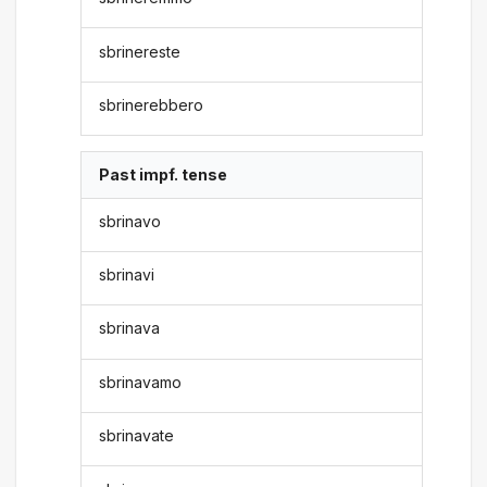
sbrinereste
sbrinerebbero
Past impf. tense
sbrinavo
sbrinavi
sbrinava
sbrinavamo
sbrinavate