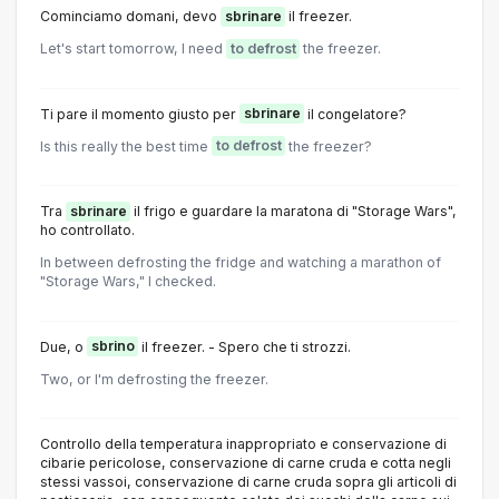
Cominciamo domani, devo
sbrinare
il freezer.
Let's start tomorrow, I need
to defrost
the freezer.
Ti pare il momento giusto per
sbrinare
il congelatore?
Is this really the best time
to defrost
the freezer?
Tra
sbrinare
il frigo e guardare la maratona di "Storage Wars",
ho controllato.
In between defrosting the fridge and watching a marathon of
"Storage Wars," I checked.
Due, o
sbrino
il freezer. - Spero che ti strozzi.
Two, or I'm defrosting the freezer.
Controllo della temperatura inappropriato e conservazione di
cibarie pericolose, conservazione di carne cruda e cotta negli
stessi vassoi, conservazione di carne cruda sopra gli articoli di