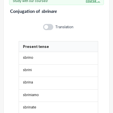
Study with our courses!
course →
Conjugation
of
sbrinare
Translation
Present tense
sbrino
sbrini
sbrina
sbriniamo
sbrinate