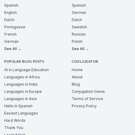
Spanish
Spanish
English
German
Dutch
Dutch
Portuguese
Swedish
French
Russian
German
Polish
See All →
See All →
POPULAR BLOG POSTS
COOLJUGATOR
AI in Language Education
Home
Languages in Africa
About
Languages in India
Blog
Languages in Europe
Conjugation Game
Languages in Asia
Terms of Service
Hello in Spanish
Privacy Policy
Easiest Languages
Hard Words
Thank You
Learn Italian