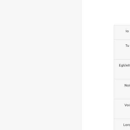
Io
Tu
Egli/e
Noi
Voi
Lor