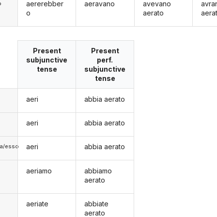
aererebber
aeravano
avevano
avra
o
o
aerato
aera
Present
Present
subjunctive
perf.
tense
subjunctive
tense
aeri
abbia aerato
aeri
abbia aerato
aeri
abbia aerato
lla/esso
aeriamo
abbiamo
aerato
aeriate
abbiate
aerato