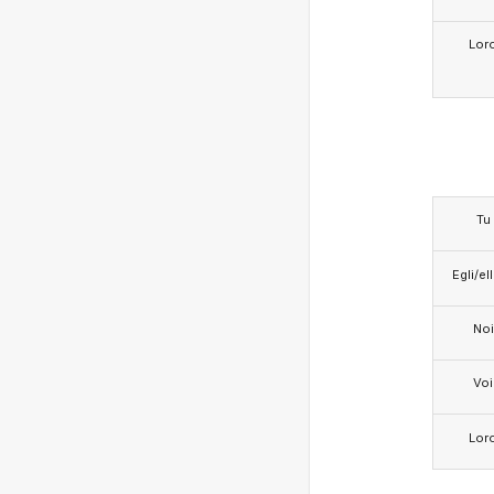
Lor
Tu
Egli/e
Noi
Voi
Lor