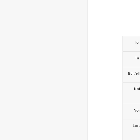
Io
Tu
Egli/e
Noi
Voi
Lor