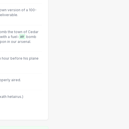
wn version of a 100-
eliverable.
ebomb the town of Cedar
with a fuel-
air
bomb
on in our arsenal.
an hour before his plane
operly aired.
ath hetairus.)