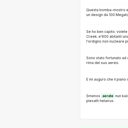
Questa bomba-mostro era
un design da 100 Megato
Se ho ben capito. volete 
Creek. e'600 abitanti u
l'ordigno non nucleare p
Sono stato fortunato ad a
rima del suo aereo.
E mi auguro che il piano
Smenos
aerate
nun kai
plexath hetairus.