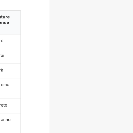
uture
ense
rò
rai
rà
remo
rete
ranno