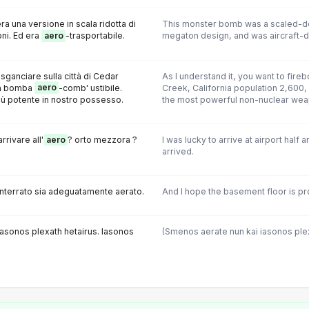
 una versione in scala ridotta di
This monster bomb was a scaled-do
ni. Ed era
aero
-trasportabile.
megaton design, and was aircraft-d
sganciare sulla città di Cedar
As l understand it, you want to fir
na bomba
aero
-comb' ustibile.
Creek, California population 2,600, 
iù potente in nostro possesso.
the most powerful non-nuclear weap
rrivare all'
aero
? orto mezzora ?
I was lucky to arrive at airport half 
arrived.
 interrato sia adeguatamente aerato.
And I hope the basement floor is pr
iasonos plexath hetairus. Iasonos
(Smenos aerate nun kai iasonos plex