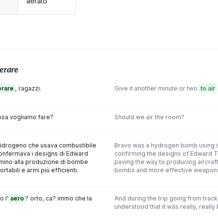
aerato
erare
erare
, ragazzi.
Give it another minute or two
to air
Cosa vogliamo fare?
Should we air the room?
'idrogeno che usava combustibile
Bravo was a hydrogen bomb using s
onfermava i designs di Edward
confirming the designs of Edward T
ammino alla produzione di bombe
paving the way to producing aircra
ortabili e armi più efficienti.
bombs and more effective weapon
o l'
aero
? orto, ca? immo che la
And during the trip going from track 
understood that it was really, really