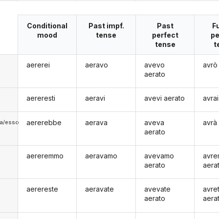
Conditional
Past impf.
Past
F
mood
tense
perfect
pe
tense
t
aererei
aeravo
avevo
avrò
aerato
aereresti
aeravi
avevi aerato
avra
aererebbe
aerava
aveva
avrà
lla/esso
aerato
aereremmo
aeravamo
avevamo
avr
aerato
aera
aerereste
aeravate
avevate
avre
aerato
aera