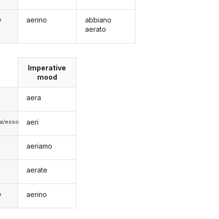
aerino
abbiano
o
aerato
Imperative
mood
aera
aeri
lla/esso
aeriamo
aerate
aerino
o