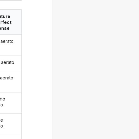
uture
rfect
ense
 aerato
i aerato
 aerato
emo
to
te
to