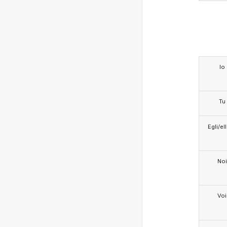
Io
Tu
Egli/e
Noi
Voi