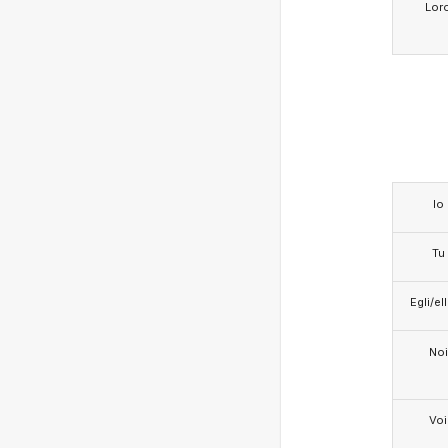
Lor
Io
Tu
Egli/e
Noi
Voi