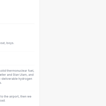
out, boys.
olid thermonuclear fuel,
eller and Stan Ulam, and
ft-deliverable hydrogen
s.
to the airport, then we
 bad.