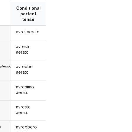
Conditional
perfect
tense
avrei aerato
avresti
aerato
avrebbe
lla/esso
aerato
avremmo
aerato
avreste
aerato
avrebbero
o