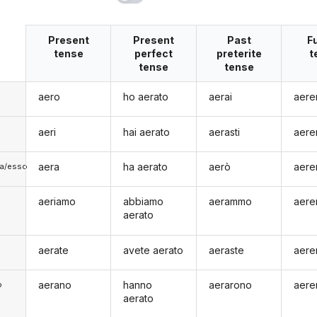
Present
Present
Past
F
tense
perfect
preterite
t
tense
tense
aero
ho aerato
aerai
aere
aeri
hai aerato
aerasti
aere
aera
ha aerato
aerò
aere
lla/esso
aeriamo
abbiamo
aerammo
aere
aerato
aerate
avete aerato
aeraste
aere
aerano
hanno
aerarono
aere
o
aerato