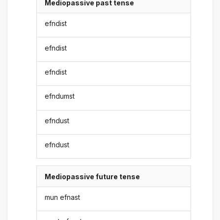
Mediopassive past tense
efndist
efndist
efndist
efndumst
efndust
efndust
Mediopassive future tense
mun efnast