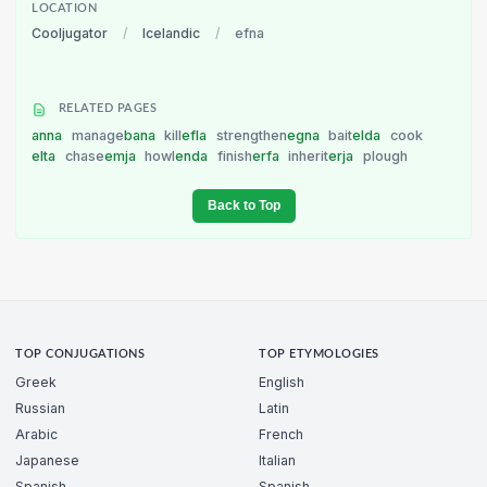
LOCATION
Cooljugator
/
Icelandic
/
efna
RELATED PAGES
anna
manage
bana
kill
efla
strengthen
egna
bait
elda
cook
elta
chase
emja
howl
enda
finish
erfa
inherit
erja
plough
Back to Top
TOP CONJUGATIONS
TOP ETYMOLOGIES
Greek
English
Russian
Latin
Arabic
French
Japanese
Italian
Spanish
Spanish