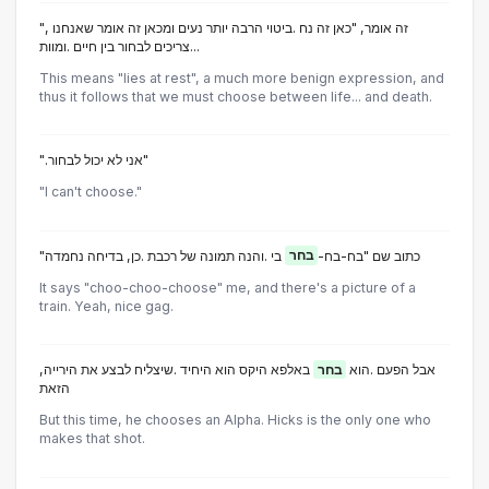
", זה אומר, "כאן זה נח .ביטוי הרבה יותר נעים ומכאן זה אומר שאנחנו
...צריכים לבחור בין חיים .ומוות
This means "lies at rest", a much more benign expression, and
thus it follows that we must choose between life... and death.
".אני לא יכול לבחור"
"I can't choose."
"כתוב שם "בח-בח-
בחר
בי .והנה תמונה של רכבת .כן, בדיחה נחמדה
It says "choo-choo-choose" me, and there's a picture of a
train. Yeah, nice gag.
,אבל הפעם .הוא
בחר
באלפא היקס הוא היחיד .שיצליח לבצע את הירייה
הזאת
But this time, he chooses an Alpha. Hicks is the only one who
makes that shot.