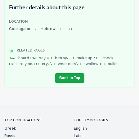
Further details about this page
LOCATION
Cooljugator
/
Hebrew
/
בחר
RELATED PAGES
אגר
hoard
אמר
say
בגד
betray
בדה
make up
בדק
check
בטח
rely on
בכה
cry
בלה
wear out
בלע
swallow
בנה
build
Back to Top
TOP CONJUGATIONS
TOP ETYMOLOGIES
Greek
English
Russian
Latin