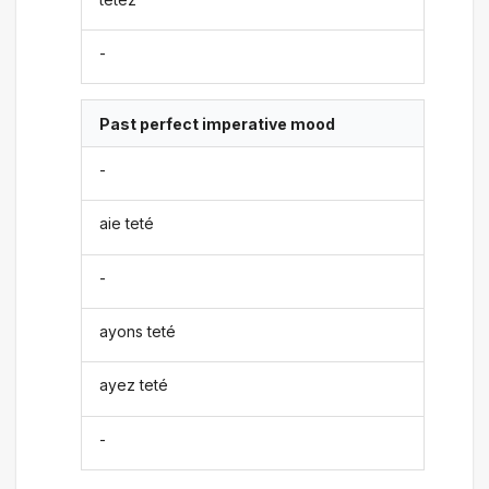
-
Past perfect imperative mood
-
aie teté
-
ayons teté
ayez teté
-