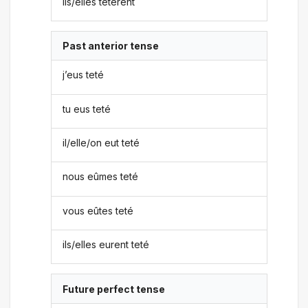
ils/elles tetèrent
Past anterior tense
j’eus teté
tu eus teté
il/elle/on eut teté
nous eûmes teté
vous eûtes teté
ils/elles eurent teté
Future perfect tense