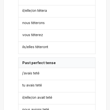
il/elle/on tètera
nous tèterons
vous tèterez
ils/elles tèteront
Past perfect tense
j’avais teté
tu avais teté
il/elle/on avait teté
nous avions teté