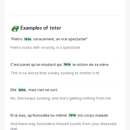
Examples of
teter
"Pietro
tète
voracement, un vrai spectacle!"
Pietro sucks with voracity, is a spectacle.
C'est pareil qu'un moutard qui
tète
le nichon de sa mère.
This is no worse than a baby sucking its mother's tit.
Elle
tète
, mais rien ne sort.
No. She keeps sucking, and she's getting nothing from me.
Et là-bas, qu'Asmodée lui-même
tète
ton corps malade.
And there may Asmodeus himself suckle from your diseased
teat.