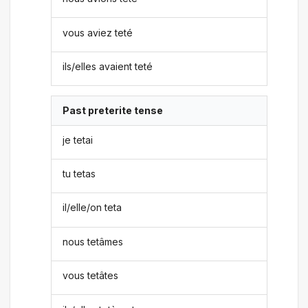
vous aviez teté
ils/elles avaient teté
Past preterite tense
je tetai
tu tetas
il/elle/on teta
nous tetâmes
vous tetâtes