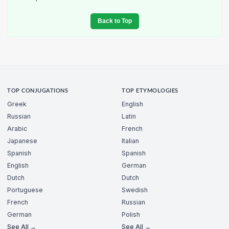
Back to Top
TOP CONJUGATIONS
TOP ETYMOLOGIES
Greek
English
Russian
Latin
Arabic
French
Japanese
Italian
Spanish
Spanish
English
German
Dutch
Dutch
Portuguese
Swedish
French
Russian
German
Polish
See All →
See All →