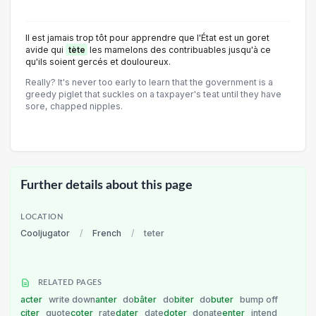
Il est jamais trop tôt pour apprendre que l'État est un goret
avide qui
tète
les mamelons des contribuables jusqu'à ce
qu'ils soient gercés et douloureux.
Really? It's never too early to learn that the government is a
greedy piglet that suckles on a taxpayer's teat until they have
sore, chapped nipples.
Further details about this page
LOCATION
Cooljugator
/
French
/
teter
RELATED PAGES
acter
write down
anter
do
bâter
do
biter
do
buter
bump off
citer
quote
coter
rate
dater
date
doter
donate
enter
intend