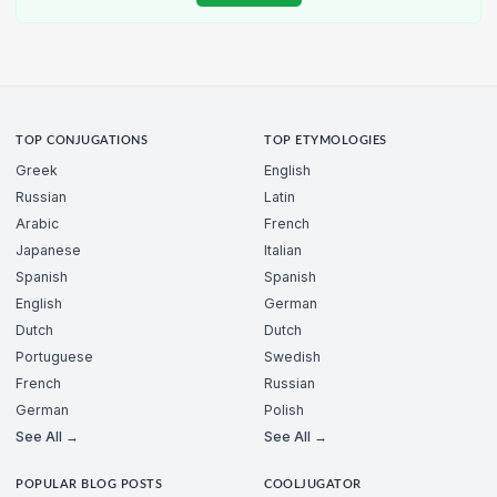
TOP CONJUGATIONS
TOP ETYMOLOGIES
Greek
English
Russian
Latin
Arabic
French
Japanese
Italian
Spanish
Spanish
English
German
Dutch
Dutch
Portuguese
Swedish
French
Russian
German
Polish
See All →
See All →
POPULAR BLOG POSTS
COOLJUGATOR