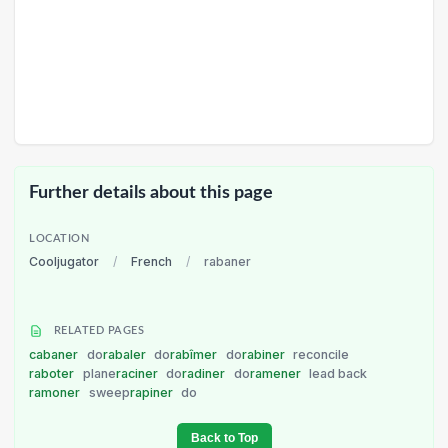
Further details about this page
LOCATION
Cooljugator
/
French
/
rabaner
RELATED PAGES
cabaner
do
rabaler
do
rabîmer
do
rabiner
reconcile
raboter
plane
raciner
do
radiner
do
ramener
lead back
ramoner
sweep
rapiner
do
Back to Top