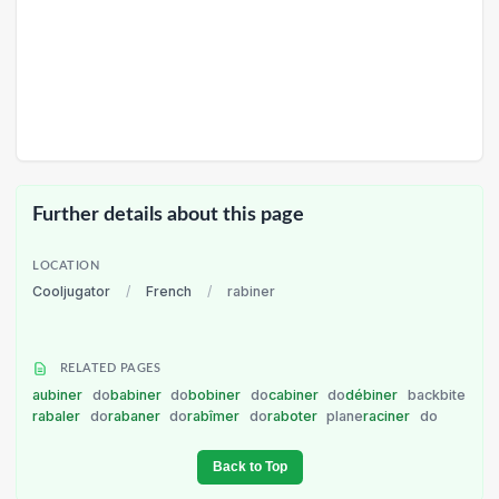
Further details about this page
LOCATION
Cooljugator
/
French
/
rabiner
RELATED PAGES
aubiner
do
babiner
do
bobiner
do
cabiner
do
débiner
backbite
rabaler
do
rabaner
do
rabîmer
do
raboter
plane
raciner
do
Back to Top