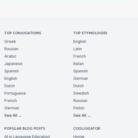
TOP CONJUGATIONS
TOP ETYMOLOGIES
Greek
English
Russian
Latin
Arabic
French
Japanese
Italian
Spanish
Spanish
English
German
Dutch
Dutch
Portuguese
Swedish
French
Russian
German
Polish
See All →
See All →
POPULAR BLOG POSTS
COOLJUGATOR
AI in Language Education
Home