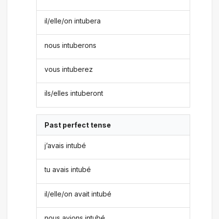
il/elle/on intubera
nous intuberons
vous intuberez
ils/elles intuberont
Past perfect tense
j’avais intubé
tu avais intubé
il/elle/on avait intubé
nous avions intubé