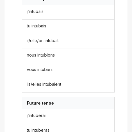
j’intubais
tu intubais
il/elle/on intubait
nous intubions
vous intubiez
ils/elles intubaient
Future tense
j’intuberai
tu intuberas