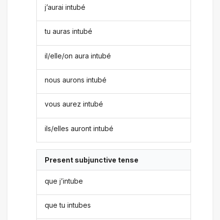
j’aurai intubé
tu auras intubé
il/elle/on aura intubé
nous aurons intubé
vous aurez intubé
ils/elles auront intubé
Present subjunctive tense
que j’intube
que tu intubes