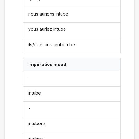
nous aurions intubé
vous auriez intubé
ils/elles auraient intubé
Imperative mood
-
intube
-
intubons
intubez