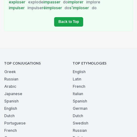
exploser
explode
impasser
do
implorer
implore
impulser
impulse
réimploser
do
s’imploser
do
Back to Top
TOP CONJUGATIONS
TOP ETYMOLOGIES
Greek
English
Russian
Latin
Arabic
French
Japanese
Italian
Spanish
Spanish
English
German
Dutch
Dutch
Portuguese
Swedish
French
Russian