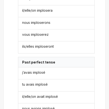
il/elle/on implosera
nous imploserons
vous imploserez
ils/elles imploseront
Past perfect tense
j’avais implosé
tu avais implosé
il/elle/on avait implosé
nous avions implosé