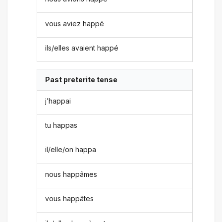
vous aviez happé
ils/elles avaient happé
Past preterite tense
j’happai
tu happas
il/elle/on happa
nous happâmes
vous happâtes