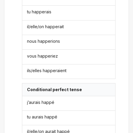
tu happerais
il/elle/on happerait
nous happerions
vous happeriez
ils/elles happeraient
Conditional perfect tense
j’aurais happé
tu aurais happé
il/elle/on aurait happé