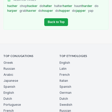
hacher
chop
hacker
do
halter
halter
hanter
haunt
harder
do
harper
grab
havrer
do
houper
do
hupper
do
japper
yap
Back to Top
TOP CONJUGATIONS
TOP ETYMOLOGIES
Greek
English
Russian
Latin
Arabic
French
Japanese
Italian
Spanish
Spanish
English
German
Dutch
Dutch
Portuguese
Swedish
French
Russian