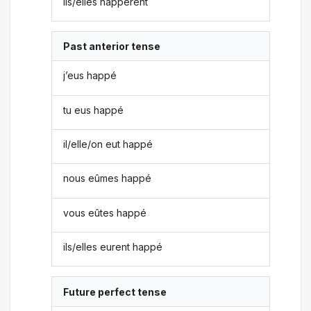
ils/elles happèrent
Past anterior tense
j’eus happé
tu eus happé
il/elle/on eut happé
nous eûmes happé
vous eûtes happé
ils/elles eurent happé
Future perfect tense