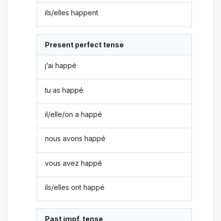
ils/elles happent
Present perfect tense
j’ai happé
tu as happé
il/elle/on a happé
nous avons happé
vous avez happé
ils/elles ont happé
Past impf. tense