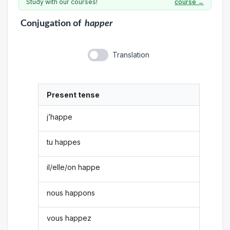
Study with our courses!
course →
Conjugation
of
happer
Translation
Present tense
j’happe
tu happes
il/elle/on happe
nous happons
vous happez