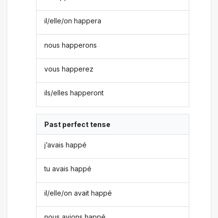
il/elle/on happera
nous happerons
vous happerez
ils/elles happeront
Past perfect tense
j’avais happé
tu avais happé
il/elle/on avait happé
nous avions happé