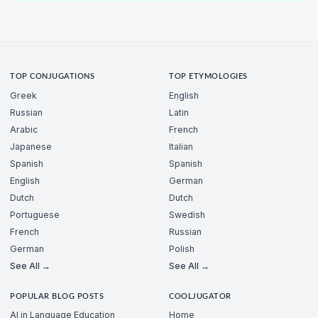
TOP CONJUGATIONS
TOP ETYMOLOGIES
Greek
English
Russian
Latin
Arabic
French
Japanese
Italian
Spanish
Spanish
English
German
Dutch
Dutch
Portuguese
Swedish
French
Russian
German
Polish
See All →
See All →
POPULAR BLOG POSTS
COOLJUGATOR
AI in Language Education
Home