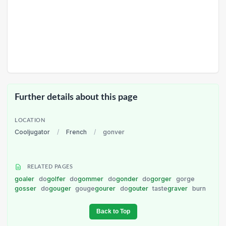
Further details about this page
LOCATION
Cooljugator
/
French
/
gonver
RELATED PAGES
goaler
do
golfer
do
gommer
do
gonder
do
gorger
gorge
gosser
do
gouger
gouge
gourer
do
gouter
taste
graver
burn
Back to Top