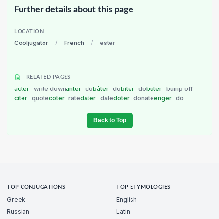
Further details about this page
LOCATION
Cooljugator
/
French
/
ester
RELATED PAGES
acter
write down
anter
do
bâter
do
biter
do
buter
bump off
citer
quote
coter
rate
dater
date
doter
donate
enger
do
Back to Top
TOP CONJUGATIONS
TOP ETYMOLOGIES
Greek
English
Russian
Latin