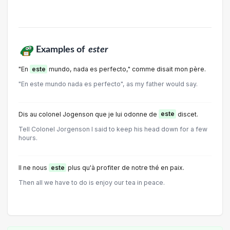
Examples of
ester
"En
este
mundo, nada es perfecto," comme disait mon père.
"En este mundo nada es perfecto", as my father would say.
Dis au colonel Jogenson que je lui odonne de
este
discet.
Tell Colonel Jorgenson I said to keep his head down for a few
hours.
Il ne nous
este
plus qu'à profiter de notre thé en paix.
Then all we have to do is enjoy our tea in peace.