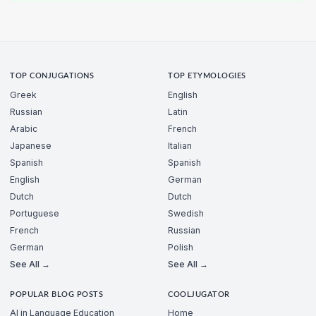
TOP CONJUGATIONS
TOP ETYMOLOGIES
Greek
English
Russian
Latin
Arabic
French
Japanese
Italian
Spanish
Spanish
English
German
Dutch
Dutch
Portuguese
Swedish
French
Russian
German
Polish
See All →
See All →
POPULAR BLOG POSTS
COOLJUGATOR
AI in Language Education
Home