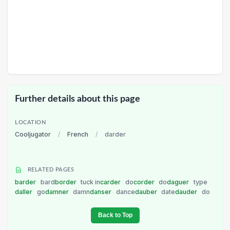
Further details about this page
LOCATION
Cooljugator
/
French
/
darder
RELATED PAGES
barder
bard
border
tuck in
carder
do
corder
do
daguer
type
daller
go
damner
damn
danser
dance
dauber
date
dauder
do
Back to Top