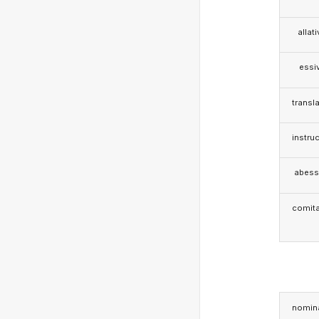
allat
essi
transla
instruc
abess
comita
nomina