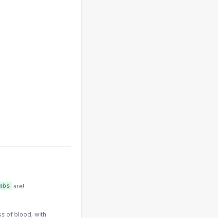
mbs
are!
s of blood, with