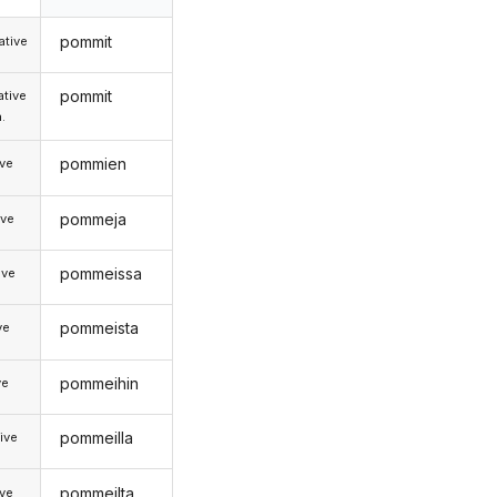
pommit
tive
pommit
tive
.
pommien
ive
pommeja
ive
pommeissa
ive
pommeista
ve
pommeihin
ve
pommeilla
ive
pommeilta
ive