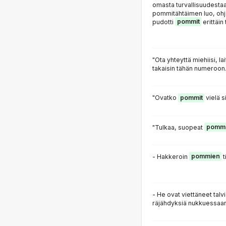
omasta turvallisuudestaa
pommitähtäimen luo, ohj
pudotti
pommit
erittäin 
"Ota yhteyttä miehiisi, la
takaisin tähän numeroon.
"Ovatko
pommit
vielä s
"Tulkaa, suopeat
pommi
- Hakkeroin
pommien
t
- He ovat viettäneet talv
räjähdyksiä nukkuessaan.