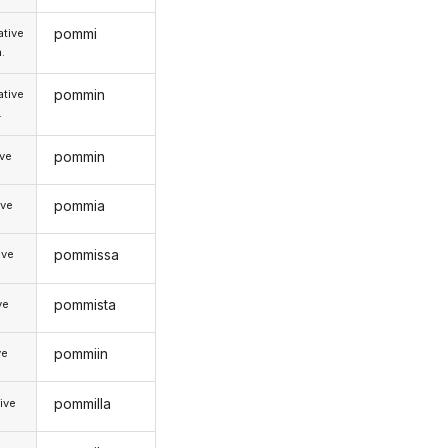
pommi
tive
.
pommin
tive
.
pommin
ive
pommia
ive
pommissa
ive
pommista
ve
pommiin
ve
pommilla
ive