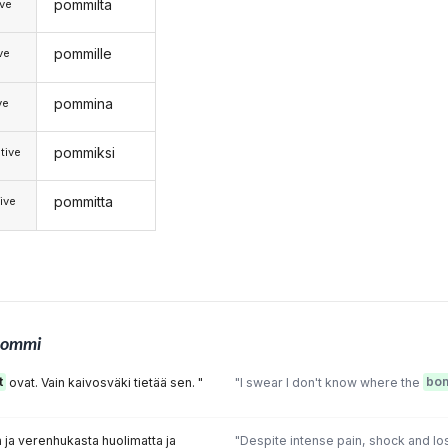
pommilta
ive
pommille
ive
pommina
ve
pommiksi
tive
pommitta
ive
pommi
t
ovat. Vain kaivosväki tietää sen. "
"I swear I don't know where the
bo
a ja verenhukasta huolimatta ja
"Despite intense pain, shock and los