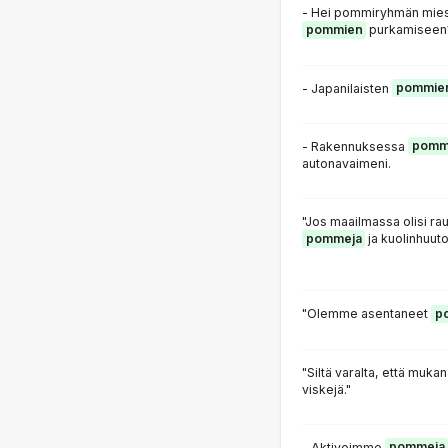
- Hei pommiryhmän mies.
pommien
purkamiseen
- Japanilaisten
pommie
- Rakennuksessa
pomm
autonavaimeni.
"Jos maailmassa olisi rauh
pommeja
ja kuolinhuuto
"Olemme asentaneet
p
"Siltä varalta, että muk
viskejä."
- Aktivoimme
pommeja