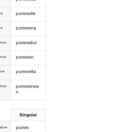
pommeille
ive
pommeina
ve
pommeiksi
tive
pommein
tive
pommeitta
ive
pommeinee
tive
n
Singular
pommi
tive