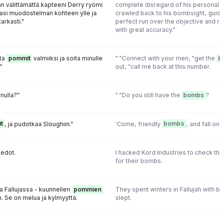
n välittämättä kapteeni Derry ryömi
complete disregard of his personal 
asi muodostelman kohteen ylle ja
crawled back to his bombsight, guid
tarkasti."
perfect run over the objective and 
with great accuracy."
ita
pommit
valmiiksi ja soita minulle
" "Connect with your men, "get the
"
out, "call me back at this number.
inulla?"
" "Do you still have the
bombs
?
t
, ja pudotkaa Sloughiin."
'Come, friendly
bombs
, and fall o
iedot.
I hacked Kord Industries to check t
for their bombs.
ia Fallujassa - kuunnellen
pommien
They spent winters in Fallujah with
 Se on melua ja kylmyyttä.
slept.