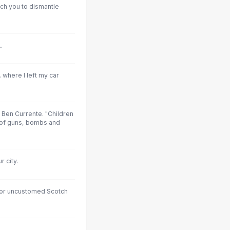
ch you to dismantle
.
. where I left my car
 Ben Currente. "Children
"of guns, bombs and
 city.
 or uncustomed Scotch