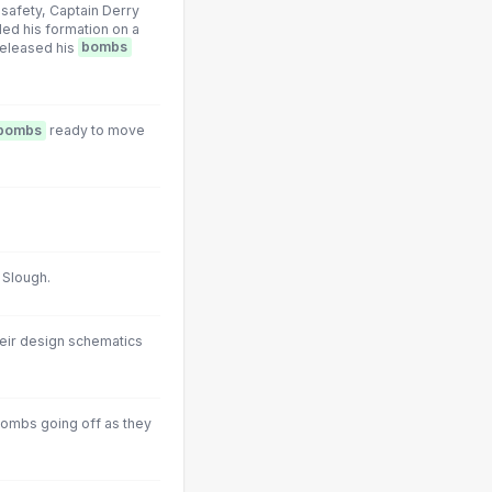
safety, Captain Derry
ed his formation on a
released his
bombs
bombs
ready to move
n Slough.
heir design schematics
 bombs going off as they