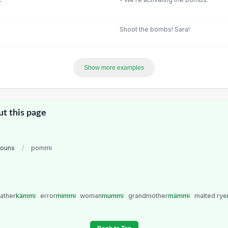
Shoot the bombs! Sara!
Show more examples
ut this page
nouns
/
pommi
ather
kämmi
error
mimmi
woman
mummi
grandmother
mämmi
malted rye