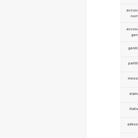
accusa
nom
accusa
gen
genit
partit
iness
elati
illati
adess