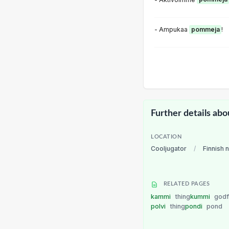
- Ampukaa
pommeja
!
Further details abo
LOCATION
Cooljugator
/
Finnish 
RELATED PAGES
kammi
thing
kummi
godf
polvi
thing
pondi
pond