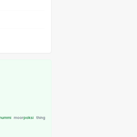
nummi
moor
poksi
thing