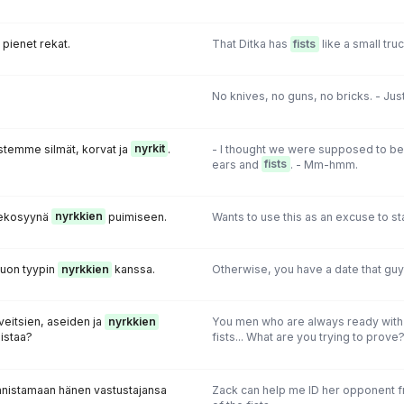
 pienet rekat.
That Ditka has
fists
like a small truc
No knives, no guns, no bricks. - Jus
istemme silmät, korvat ja
nyrkit
.
- I thought we were supposed to be
ears and
fists
. - Mm-hmm.
 tekosyynä
nyrkkien
puimiseen.
Wants to use this as an excuse to sta
 tuon tyypin
nyrkkien
kanssa.
Otherwise, you have a date that guy w
 veitsien, aseiden ja
nyrkkien
You men who are always ready with a
distaa?
fists... What are you trying to prove
unnistamaan hänen vastustajansa
Zack can help me ID her opponent 