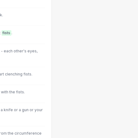
k.
t
fists
.
 - each other's eyes,
rt clenching fists.
ith the fists.
 knife or a gun or your
?
from the circumference