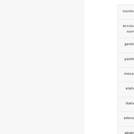
nomina
accusa
nom
genit
partit
iness
elati
illati
adess
ablat