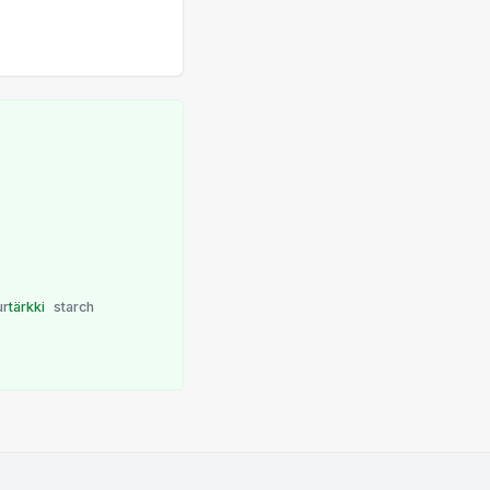
ur
tärkki
starch