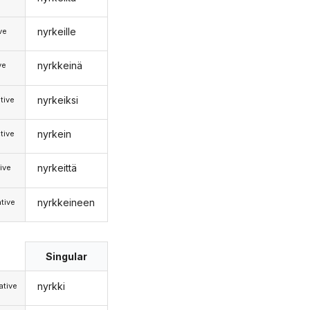
nyrkeille
ive
nyrkkeinä
ve
nyrkeiksi
tive
nyrkein
tive
nyrkeittä
ive
nyrkkeineen
tive
Singular
nyrkki
tive