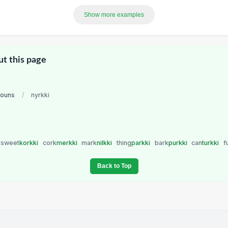
Show more examples
ut this page
nouns
/
nyrkki
sweet
korkki
cork
merkki
mark
nilkki
thing
parkki
bark
purkki
can
turkki
f
Back to Top