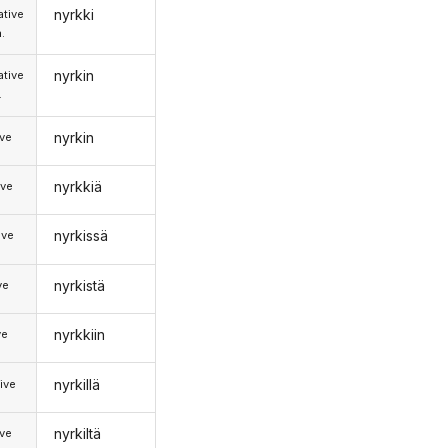
nyrkki
tive
.
nyrkin
tive
.
nyrkin
ive
nyrkkiä
ive
nyrkissä
ive
nyrkistä
ve
nyrkkiin
ve
nyrkillä
ive
nyrkiltä
ive