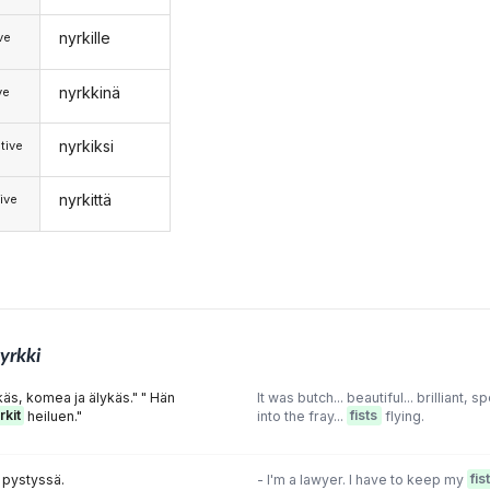
nyrkille
ive
nyrkkinä
ve
nyrkiksi
tive
nyrkittä
ive
yrkki
käs, komea ja älykäs." " Hän
It was butch... beautiful... brilliant, 
rkit
heiluen."
into the fray...
fists
flying.
pystyssä.
- l'm a lawyer. l have to keep my
fis