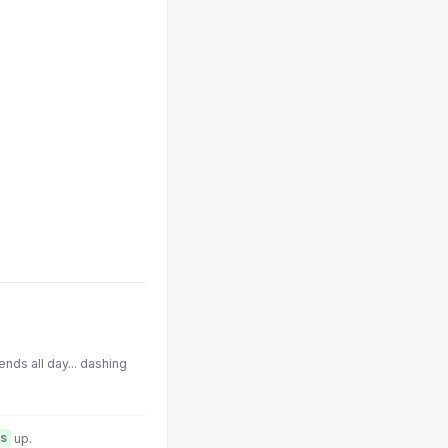
spends all day... dashing
ts
up.