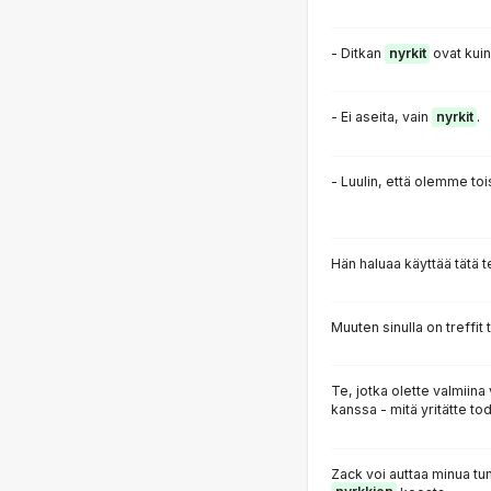
- Ditkan
nyrkit
ovat kuin
- Ei aseita, vain
nyrkit
.
- Luulin, että olemme to
Hän haluaa käyttää tätä
Muuten sinulla on treffit
Te, jotka olette valmiina
kanssa - mitä yritätte to
Zack voi auttaa minua t