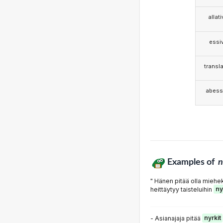
allat
essi
transla
abess
Examples of
n
" Hänen pitää olla miehe
heittäytyy taisteluihin
ny
- Asianajaja pitää
nyrkit