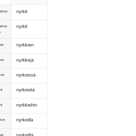
nyrkit
tive
nyrkit
tive
.
nyrkkien
ive
nyrkkejä
ive
nyrkeissä
ive
nyrkeistä
ve
nyrkkeihin
ve
nyrkeillä
ive
nyrkeiltä
ive