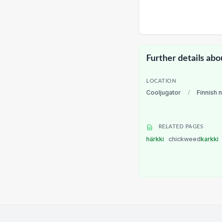
Further details abo
LOCATION
Cooljugator
/
Finnish 
RELATED PAGES
härkki
chickweed
karkki