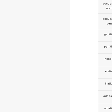
accusa
nom
accusa
gen
genit
partit
iness
elati
illati
adess
ablat