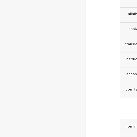
allat
essi
transla
instruc
abess
comita
nomina