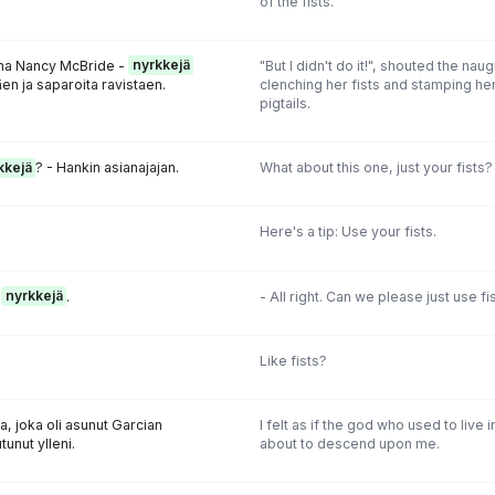
of the fists.
hma Nancy McBride -
nyrkkejä
"But I didn't do it!", shouted the na
äen ja saparoita ravistaen.
clenching her fists and stamping he
pigtails.
kkejä
? - Hankin asianajajan.
What about this one, just your fists?
.
Here's a tip: Use your fists.
n
nyrkkejä
.
- All right. Can we please just use fi
Like fists?
a, joka oli asunut Garcian
I felt as if the god who used to live 
utunut ylleni.
about to descend upon me.