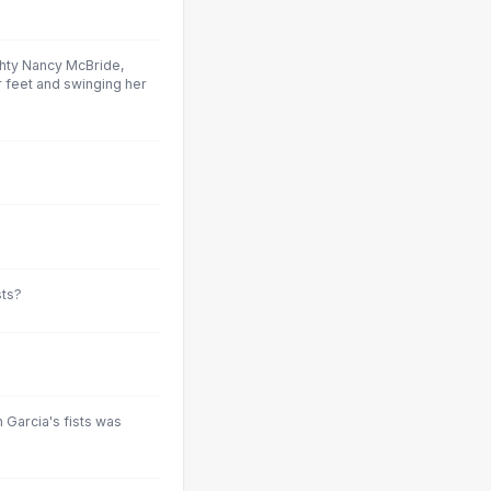
ughty Nancy McBride,
r feet and swinging her
sts?
in Garcia's fists was