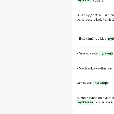
nyrkkien
koosta.
"Olen syytön!" huusi tu
puristaen, jalkoja tömist
- Entä tämä, pelkkiä
nyr
- Vinkki: käytä
nyrkkejä
- Voidaanko käyttää vai
Ai niin kuin
nyrkkejä
?
Minusta tuntui kuin Jumal
nyrkeissä
, - olisi laske