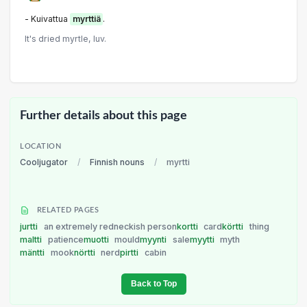
- Kuivattua
myrttiä
.
It's dried myrtle, luv.
Further details about this page
LOCATION
Cooljugator
/
Finnish nouns
/
myrtti
RELATED PAGES
jurtti
an extremely redneckish person
kortti
card
körtti
thing
maltti
patience
muotti
mould
myynti
sale
myytti
myth
mäntti
mook
nörtti
nerd
pirtti
cabin
Back to Top