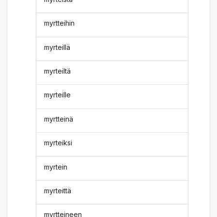
myrtteihin
myrteillä
myrteiltä
myrteille
myrtteinä
myrteiksi
myrtein
myrteittä
myrtteineen