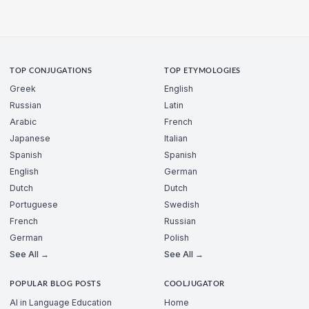
TOP CONJUGATIONS
TOP ETYMOLOGIES
Greek
English
Russian
Latin
Arabic
French
Japanese
Italian
Spanish
Spanish
English
German
Dutch
Dutch
Portuguese
Swedish
French
Russian
German
Polish
See All →
See All →
POPULAR BLOG POSTS
COOLJUGATOR
AI in Language Education
Home