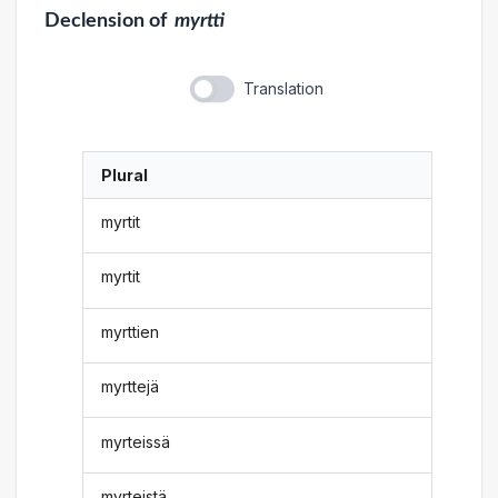
Declension
of
myrtti
Translation
Plural
myrtit
myrtit
myrttien
myrttejä
myrteissä
myrteistä