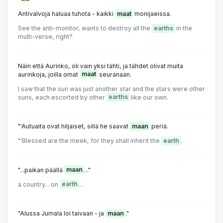
Antivalvoja haluaa tuhota - kaikki
maat
monijaeissa.
See the anti-monitor, wants to destroy all the
earths
in the
multi-verse, right?
Näin että Aurinko, oli vain yksi tähti, ja tähdet olivat muita
aurinkoja, joilla omat
maat
seuranaan.
I saw that the sun was just another star and the stars were other
suns, each escorted by other
earths
like our own.
"'Autuaita ovat hiljaiset, sillä he saavat
maan
periä.
"'Blessed are the meek, for they shall inherit the
earth
.
"...paikan päällä
maan
..."
a country... on
earth
...
"Alussa Jumala loi taivaan - ja
maan
."