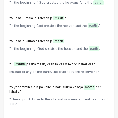
"In the beginning, "God created the heavens "and the
earth
.
"Alussa Jumala loi taivaan ja
maan
."
"In the beginning God created the heaven and the
earth
."
"Alussa loi Jumala taivaan ja
maan
. -
"In the beginning, God created the heaven and the
earth
.
"Ei
maata
päältä maan, vaan taivas vieköön hänet vaan.
Instead of any on the earth, the civic heavens receive her.
"Myöhemmin ajoin paikalle ja näin suuria kasoja
maata
sen
lähellä."
"Thereupon l drove to the site and saw near it great mounds of
earth.