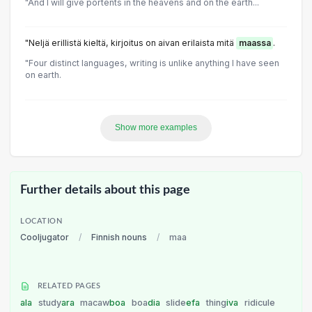
"And I will give portents in the heavens and on the earth...
"Neljä erillistä kieltä, kirjoitus on aivan erilaista mitä
maassa
.
"Four distinct languages, writing is unlike anything I have seen
on earth.
Show more examples
Further details about this page
LOCATION
Cooljugator
/
Finnish nouns
/
maa
RELATED PAGES
ala
study
ara
macaw
boa
boa
dia
slide
efa
thing
iva
ridicule