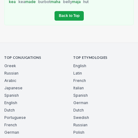
kea
kea
made
burbot
maha
belly
maja
hut
Back to Top
TOP CONJUGATIONS
TOP ETYMOLOGIES
Greek
English
Russian
Latin
Arabic
French
Japanese
Italian
Spanish
Spanish
English
German
Dutch
Dutch
Portuguese
Swedish
French
Russian
German
Polish