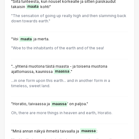
"Siitä tunteesta, kun nouset korkealle ja sitten paiskaudut
takaisin
maata
kohti"
"The sensation of going up really high and then slamming back
down towards earth."
"Voi
maata
ja merta.
"Woe to the inhabitants of the earth and of the sea!
"...yhtenä muotona tästä maasta - ja toisena muotona
ajattomassa, kauniissa
maassa
."
...in one form upon this earth... and in another form in a
timeless, sweet land.
"Horatio, taivaassa ja
maassa
' on paljoa."
Oh, there are more things in heaven and earth, Horatio.
"Minä annan näkyä ihmeitä taivaalla ja
maassa
: