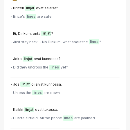
- Bricen
linjat
ovat salaiset.
- Brice's
lines
are safe.
- Ei, Dinkum, entä
linjat
?
- Just stay back. - No Dinkum, what about the
lines
?
- Joko
linjat
ovat kunnossa?
- Did they uncross the
lines
yet?
- Jos
linjat
olisivat kunnossa.
- Unless the
lines
are down.
- Kaikki
linjat
ovat tukossa.
- Duarte airfield. All the phone
lines
are jammed.