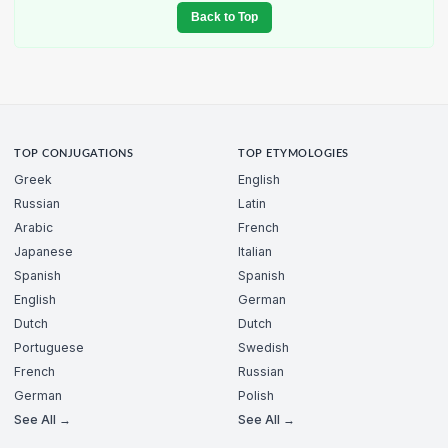
Back to Top
TOP CONJUGATIONS
TOP ETYMOLOGIES
Greek
English
Russian
Latin
Arabic
French
Japanese
Italian
Spanish
Spanish
English
German
Dutch
Dutch
Portuguese
Swedish
French
Russian
German
Polish
See All →
See All →