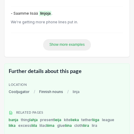
- Saamme lisää
linjoja
.
We're getting more phone lines put in.
Show more examples
Further details about this page
LOCATION
Cooljugator
/
Finnish nouns
/
linja
RELATED PAGES
banja
thing
lahja
present
leija
kite
lieka
tether
liiga
league
liika
excess
liila
lilac
liima
glue
liina
cloth
liira
lira