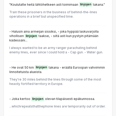
"Koulutatte heitä lähtöhetkeen asti toimimaan
linjojen
takana."
Train these prisoners in the business of behind-the-lines
operations in a brief but unspecified time.
- Halusin aina armeijan sissiksi, - joka hyppää laskuvarjolla
vihollisen
linjojen
taakse, - siitä asti kun pystyin pitämään
kädessäni...
I always wanted to be an army ranger parachuting behind
enemy lines, ever since I could hold a - Cap gun. - Water gun.
- He ovat 50 km
linjojen
takana - eräällä Euroopan vahvimmin
linnoitetuista alueista.
They're 30 miles behind the lines through some of the most
heavily fortified territory in Europe.
- Joka kertoo
linjojen
olevan tilapäisesti epäkunnossa.
...whichrepeatsthatthephone lines are temporarily out of order.