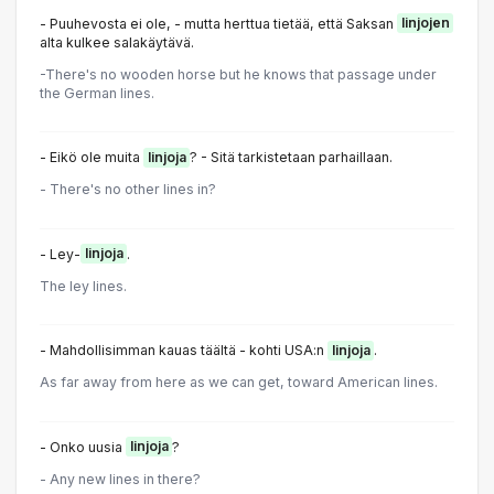
- Puuhevosta ei ole, - mutta herttua tietää, että Saksan
linjojen
alta kulkee salakäytävä.
-There's no wooden horse but he knows that passage under
the German lines.
- Eikö ole muita
linjoja
? - Sitä tarkistetaan parhaillaan.
- There's no other lines in?
- Ley-
linjoja
.
The ley lines.
- Mahdollisimman kauas täältä - kohti USA:n
linjoja
.
As far away from here as we can get, toward American lines.
- Onko uusia
linjoja
?
- Any new lines in there?