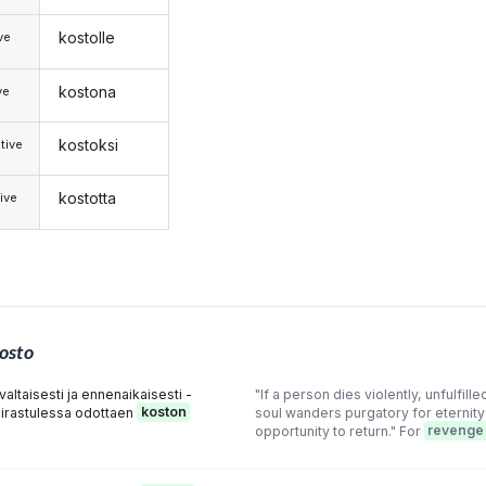
kostolle
ive
kostona
ve
kostoksi
tive
kostotta
ive
osto
altaisesti ja ennenaikaisesti -
"If a person dies violently, unfulfilled
iirastulessa odottaen
koston
soul wanders purgatory for eternity 
opportunity to return." For
revenge