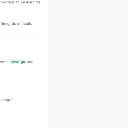
important "to be used for
."
 the gods of death,
etween
revenge
and
revenge".