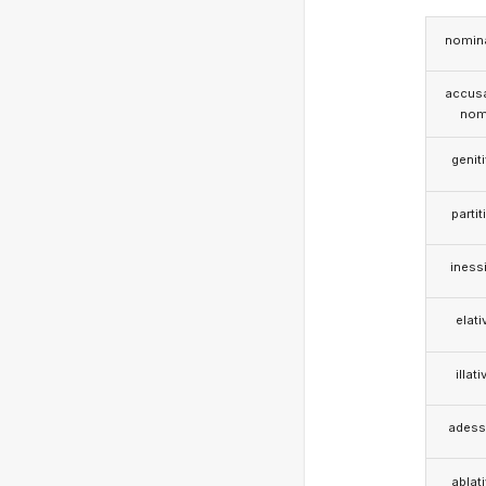
nomina
accusa
nom
genit
partit
iness
elati
illati
adess
ablat