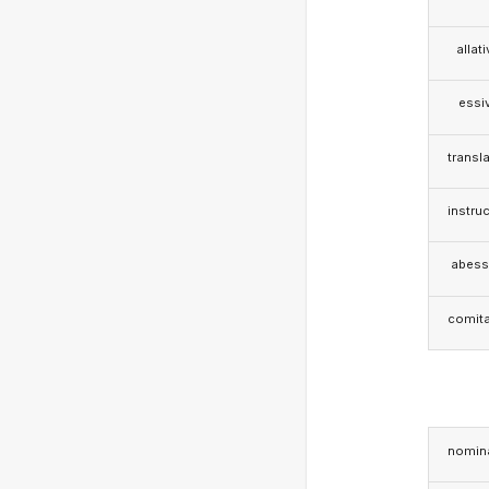
allat
essi
transla
instruc
abess
comita
nomina