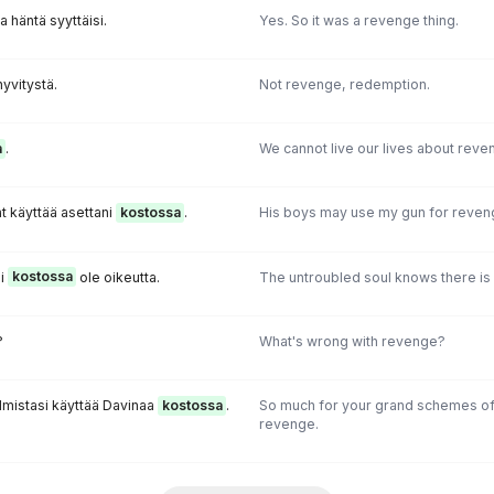
a häntä syyttäisi.
Yes. So it was a revenge thing.
yvitystä.
Not revenge, redemption.
a
.
We cannot live our lives about reve
t käyttää asettani
kostossa
.
His boys may use my gun for reven
ei
kostossa
ole oikeutta.
The untroubled soul knows there is 
?
What's wrong with revenge?
elmistasi käyttää Davinaa
kostossa
.
So much for your grand schemes of 
revenge.