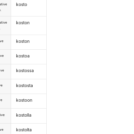
kosto
tive
.
koston
tive
.
koston
ive
kostoa
ive
kostossa
ive
kostosta
ve
kostoon
ve
kostolla
ive
kostolta
ive