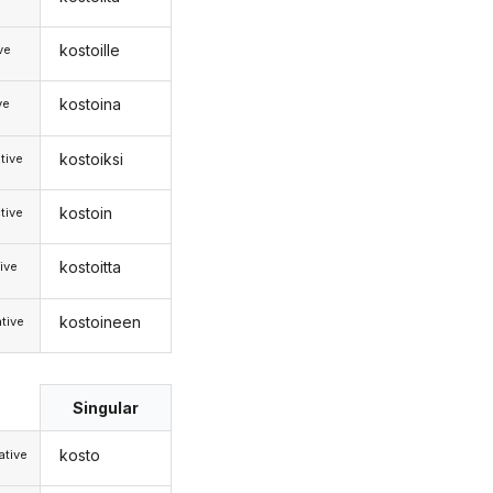
kostoille
ive
kostoina
ve
kostoiksi
tive
kostoin
tive
kostoitta
ive
kostoineen
tive
Singular
kosto
tive