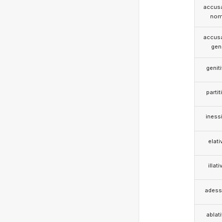
accusa
nom
accusa
gen
genit
partit
iness
elati
illati
adess
ablat