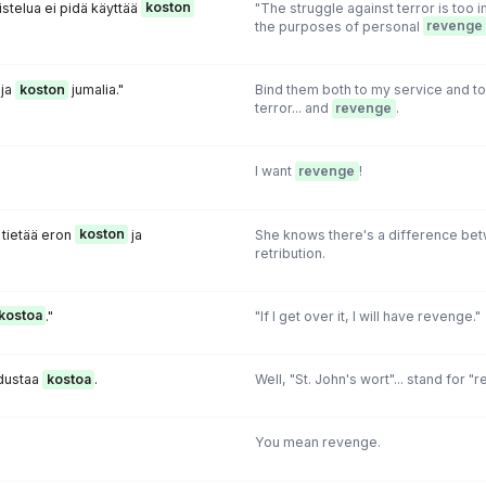
istelua ei pidä käyttää
koston
"The struggle against terror is too 
the purposes of personal
revenge
 ja
koston
jumalia."
Bind them both to my service and to
terror... and
revenge
.
I want
revenge
!
 tietää eron
koston
ja
She knows there's a difference b
retribution.
kostoa
."
"If I get over it, I will have revenge."
edustaa
kostoa
.
Well, "St. John's wort"... stand for "
You mean revenge.