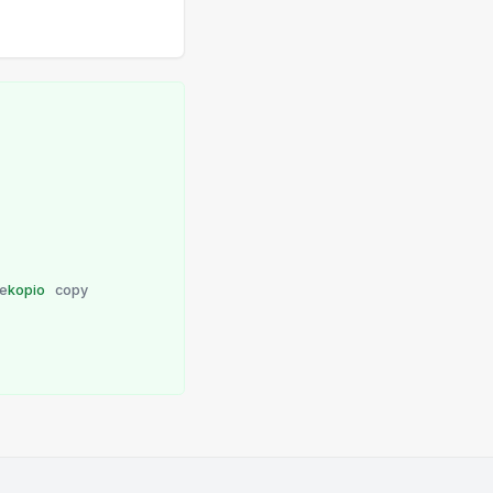
de
kopio
copy