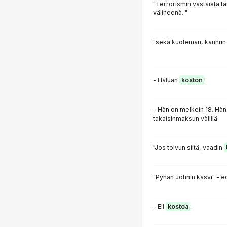
"Terrorismin vastaista ta
välineenä. "
"sekä kuoleman, kauhun
- Haluan
koston
!
- Hän on melkein 18. Hän
takaisinmaksun välillä.
"Jos toivun siitä, vaadin
"Pyhän Johnin kasvi" - 
- Eli
kostoa
.