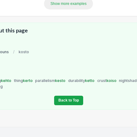
Show more examples
ut this page
nouns
/
kosto
g
kehto
thing
kerto
parallelism
kesto
durability
ketto
crust
koiso
nightsha
ng
Back to Top