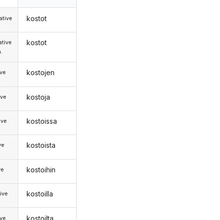
kostot
tive
kostot
tive
.
kostojen
ive
kostoja
ive
kostoissa
ive
kostoista
ve
kostoihin
ve
kostoilla
ive
kostoilta
ive