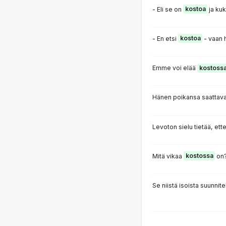
- Eli se on
kostoa
ja kuk
- En etsi
kostoa
- vaan h
Emme voi elää
kostoss
Hänen poikansa saattava
Levoton sielu tietää, ett
Mitä vikaa
kostossa
on
Se niistä isoista suunnit