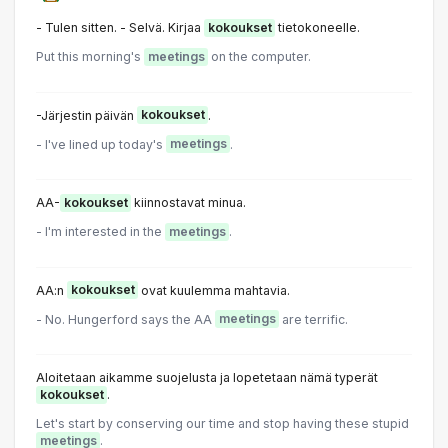
- Tulen sitten. - Selvä. Kirjaa
kokoukset
tietokoneelle.
Put this morning's
meetings
on the computer.
-Järjestin päivän
kokoukset
.
- I've lined up today's
meetings
.
AA-
kokoukset
kiinnostavat minua.
- I'm interested in the
meetings
.
AA:n
kokoukset
ovat kuulemma mahtavia.
- No. Hungerford says the AA
meetings
are terrific.
Aloitetaan aikamme suojelusta ja lopetetaan nämä typerät
kokoukset
.
Let's start by conserving our time and stop having these stupid
meetings
.