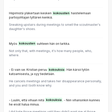
Hiipimistä yläkertaan kesken
kokousten
haistelemaan
partiojohtajan tyttären kenkiä.
Sneaking upstairs during meetings to smell the scoutmaster's
daughter's shoes.
Myös
kokousten
suhteen hän on tarkka.
Not only that, with meetings, it's how many people, who,
where.
- Ei vain se. Kristian peruu
kokouksia
. Hän kärsii tytön
katoamisesta, ja syy tiedetään.
He cancels meetings and takes her disappearance personally,
and you and I both know why.
- Luulin, että vihaan niitä
kokouksia
. - Niin vihansinkin kunnes
he eivät halua minua.
I did hate those meetings until they didn't want me at those