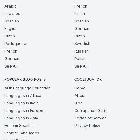
Arabic
French
Japanese
Italian
Spanish
Spanish
English
German
Dutch
Dutch
Portuguese
Swedish
French
Russian
German
Polish
See All →
See All →
POPULAR BLOG POSTS
COOLJUGATOR
AI in Language Education
Home
Languages in Africa
About
Languages in India
Blog
Languages in Europe
Conjugation Game
Languages in Asia
Terms of Service
Hello in Spanish
Privacy Policy
Easiest Languages