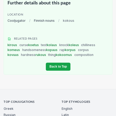
Further details about this page
LOCATION
Cooljugator
/
Finnish nouns
/
kokous
RELATED PAGES
kirous
curse
koetus
test
kolaus
knock
koleus
chilliness
komeus
handsomeness
kopaus
rap
korpus
corpus
kovuus
hardness
rukous
thing
kokoomus
composition
Back to Top
TOP CONJUGATIONS
TOP ETYMOLOGIES
Greek
English
Russian
Latin