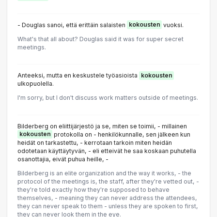
- Douglas sanoi, että erittäin salaisten
kokousten
vuoksi.
What's that all about? Douglas said it was for super secret
meetings.
Anteeksi, mutta en keskustele työasioista
kokousten
ulkopuolella.
I'm sorry, but I don't discuss work matters outside of meetings.
Bilderberg on eliittijärjestö ja se, miten se toimii, - millainen
kokousten
protokolla on - henkilökunnalle, sen jälkeen kun
heidät on tarkastettu, - kerrotaan tarkoin miten heidän
odotetaan käyttäytyvän, - eli etteivät he saa koskaan puhutella
osanottajia, eivät puhua heille, -
Bilderberg is an elite organization and the way it works, - the
protocol of the meetings is, the staff, after they're vetted out, -
they're told exactly how they're supposed to behave
themselves, - meaning they can never address the attendees,
they can never speak to them - unless they are spoken to first,
they can never look them in the eye.