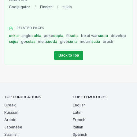
Cooljugator
/
Finnish
/
sukia
RELATED PAGES
onkia
angle
sohia
poke
sopia
fit
sotia
be at war
sueta
develop
sujua
go
sulaa
melt
suoda
give
surra
mourn
sutia
brush
Back to Top
TOP CONJUGATIONS
TOP ETYMOLOGIES
Greek
English
Russian
Latin
Arabic
French
Japanese
Italian
Spanish
Spanish