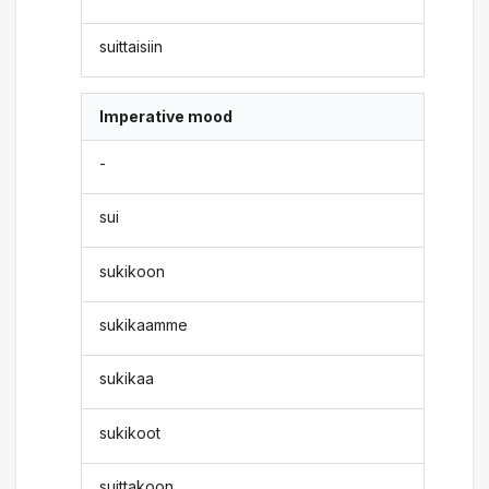
suittaisiin
Imperative mood
-
sui
sukikoon
sukikaamme
sukikaa
sukikoot
suittakoon