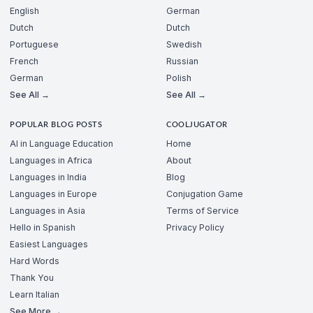
English
German
Dutch
Dutch
Portuguese
Swedish
French
Russian
German
Polish
See All →
See All →
POPULAR BLOG POSTS
COOLJUGATOR
AI in Language Education
Home
Languages in Africa
About
Languages in India
Blog
Languages in Europe
Conjugation Game
Languages in Asia
Terms of Service
Hello in Spanish
Privacy Policy
Easiest Languages
Hard Words
Thank You
Learn Italian
See More →