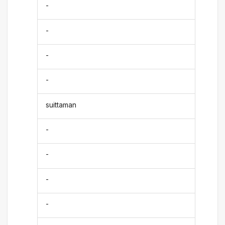
-
-
-
-
suittaman
-
-
-
-