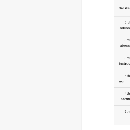
3rd illa
3rd
adess
3rd
abess
3rd
instruc
4th
nomina
4th
partit
5th