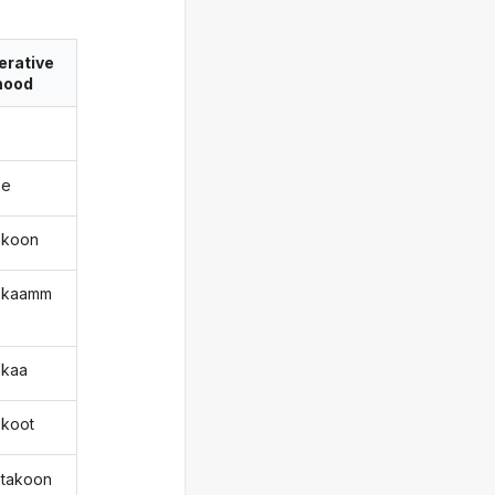
erative
ood
se
skoon
skaamm
skaa
skoot
stakoon