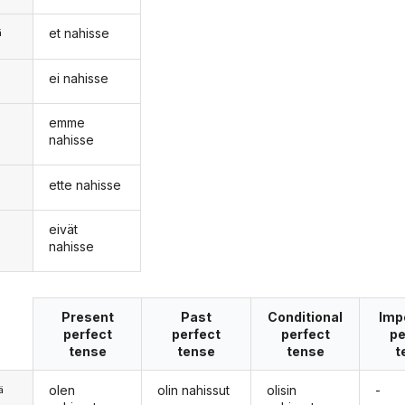
et nahisse
ä
ei nahisse
n
emme
nahisse
ette nahisse
eivät
nahisse
Present
Past
Conditional
Imp
perfect
perfect
perfect
pe
tense
tense
tense
t
olen
olin nahissut
olisin
-
ä