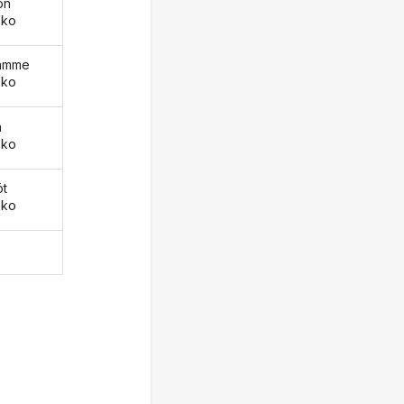
ön
sko
äämme
sko
ä
sko
öt
sko