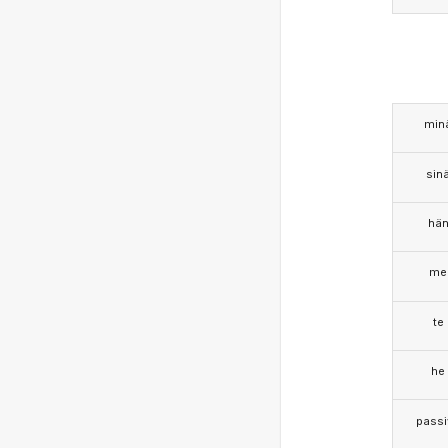
min
sin
hä
me
te
he
passi