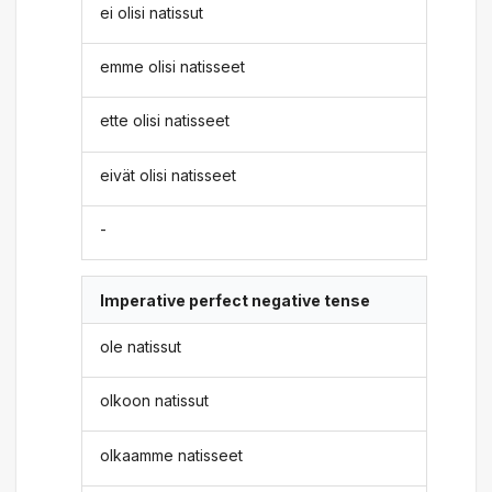
ei olisi natissut
emme olisi natisseet
ette olisi natisseet
eivät olisi natisseet
-
Imperative perfect negative tense
ole natissut
olkoon natissut
olkaamme natisseet