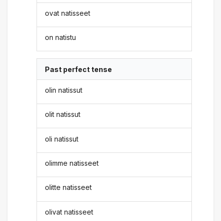
ovat natisseet
on natistu
Past perfect tense
olin natissut
olit natissut
oli natissut
olimme natisseet
olitte natisseet
olivat natisseet