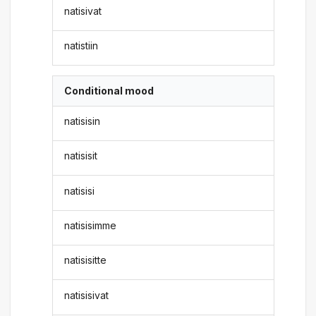
natisivat
natistiin
Conditional mood
natisisin
natisisit
natisisi
natisisimme
natisisitte
natisisivat