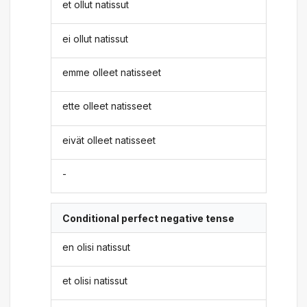
et ollut natissut
ei ollut natissut
emme olleet natisseet
ette olleet natisseet
eivät olleet natisseet
-
Conditional perfect negative tense
en olisi natissut
et olisi natissut