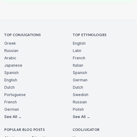
TOP CONJUGATIONS
TOP ETYMOLOGIES
Greek
English
Russian
Latin
Arabic
French
Japanese
Italian
Spanish
Spanish
English
German
Dutch
Dutch
Portuguese
Swedish
French
Russian
German
Polish
See All →
See All →
POPULAR BLOG POSTS
COOLJUGATOR