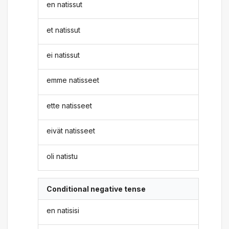
en natissut
et natissut
ei natissut
emme natisseet
ette natisseet
eivät natisseet
oli natistu
Conditional negative tense
en natisisi