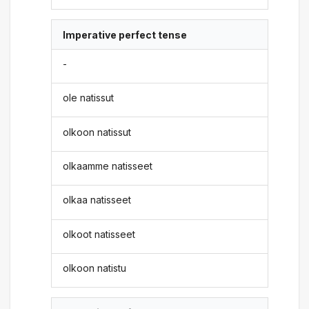
Imperative perfect tense
-
ole natissut
olkoon natissut
olkaamme natisseet
olkaa natisseet
olkoot natisseet
olkoon natistu