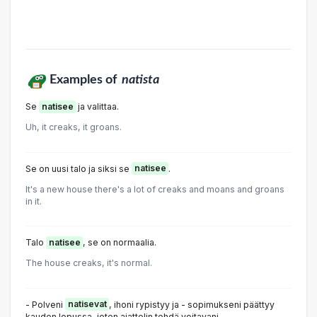
Examples of
natista
Se
natisee
ja valittaa.
Uh, it creaks, it groans.
Se on uusi talo ja siksi se
natisee
.
It's a new house there's a lot of creaks and moans and groans
in it.
Talo
natisee
, se on normaalia.
The house creaks, it's normal.
- Polveni
natisevat
, ihoni rypistyy ja - sopimukseni päättyy
kauden lopussa, joten ajattelin tehdä voitavani.