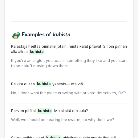
Examples of
kuhista
Kalastaja heittää pinnalle jotain, mistä kalat pitävät. Silloin pinnan
alla alkaa
kuhista
.
If you're an angler, you toss in something they like and you start
to see stuff moving down there.
Paikka ei saa
kuhista
yksityis― etsiviä.
No, I don't want the place crawling with private detectives, OK?
Parven pitäisi
kuhista
. Miksi sitä ei kuulu?
Well, we should be hearing the swarm, so why don't we?
Sitten paikka alkoi
kuhista
tuhlailunhaluisia nuoria ihmisiä.