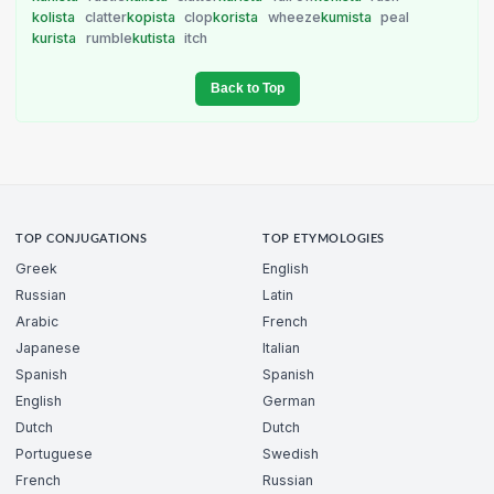
kolista
clatter
kopista
clop
korista
wheeze
kumista
peal
kurista
rumble
kutista
itch
Back to Top
TOP CONJUGATIONS
TOP ETYMOLOGIES
Greek
English
Russian
Latin
Arabic
French
Japanese
Italian
Spanish
Spanish
English
German
Dutch
Dutch
Portuguese
Swedish
French
Russian