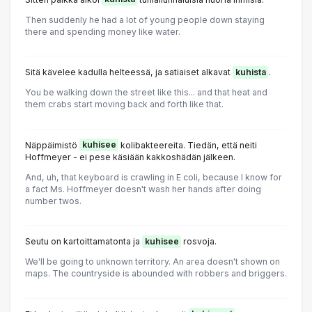
Then suddenly he had a lot of young people down staying
there and spending money like water.
Sitä kävelee kadulla helteessä, ja satiaiset alkavat
kuhista
.
You be walking down the street like this... and that heat and
them crabs start moving back and forth like that.
Näppäimistö
kuhisee
kolibakteereita. Tiedän, että neiti
Hoffmeyer - ei pese käsiään kakkoshädän jälkeen.
And, uh, that keyboard is crawling in E coli, because I know for
a fact Ms. Hoffmeyer doesn't wash her hands after doing
number twos.
Seutu on kartoittamatonta ja
kuhisee
rosvoja.
We'll be going to unknown territory. An area doesn't shown on
maps. The countryside is abounded with robbers and briggers.