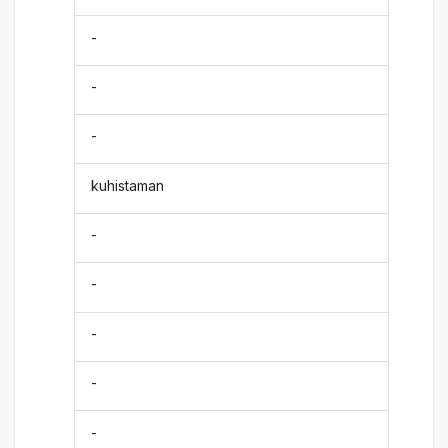
-
-
-
kuhistaman
-
-
-
-
-