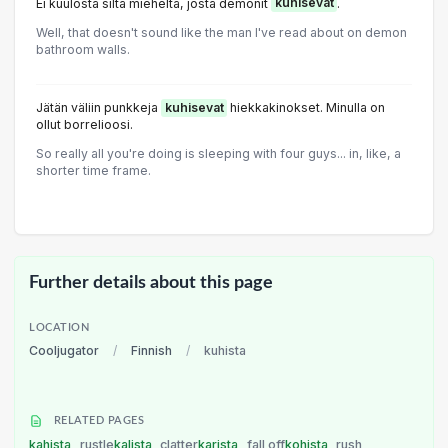
Ei kuulosta siltä mieheltä, josta demonit
kuhisevat
.
Well, that doesn't sound like the man I've read about on demon
bathroom walls.
Jätän väliin punkkeja
kuhisevat
hiekkakinokset. Minulla on
ollut borrelioosi.
So really all you're doing is sleeping with four guys... in, like, a
shorter time frame.
Further details about this page
LOCATION
Cooljugator
/
Finnish
/
kuhista
RELATED PAGES
kahista
rustle
kalista
clatter
karista
fall off
kohista
rush