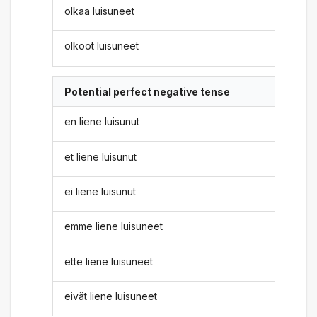
olkaa luisuneet
olkoot luisuneet
Potential perfect negative tense
en liene luisunut
et liene luisunut
ei liene luisunut
emme liene luisuneet
ette liene luisuneet
eivät liene luisuneet