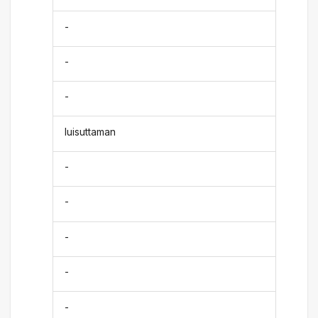
-
-
-
luisuttaman
-
-
-
-
-