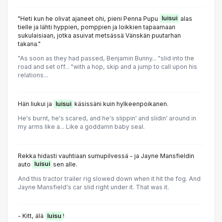
"Heti kun he olivat ajaneet ohi, pieni Penna Pupu
luisui
alas
tielle ja lähti hyppien, pomppien ja loikkien tapaamaan
sukulaisiaan, jotka asuivat metsässä Vänskän puutarhan
takana."
"As soon as they had passed, Benjamin Bunny... "slid into the
road and set off... "with a hop, skip and a jump to call upon his
relations...
Hän liukui ja
luisui
käsissäni kuin hylkeenpoikanen.
He's burnt, he's scared, and he's slippin' and slidin' around in
my arms like a... Like a goddamn baby seal.
Rekka hidasti vauhtiaan sumupilvessä - ja Jayne Mansfieldin
auto
luisui
sen alle.
And this tractor trailer rig slowed down when it hit the fog. And
Jayne Mansfield's car slid right under it. That was it.
- Kitt, älä
luisu
!