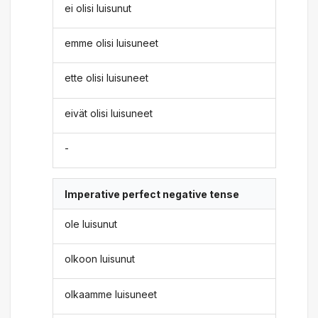
ei olisi luisunut
emme olisi luisuneet
ette olisi luisuneet
eivät olisi luisuneet
-
Imperative perfect negative tense
ole luisunut
olkoon luisunut
olkaamme luisuneet