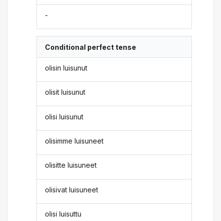
-
Conditional perfect tense
olisin luisunut
olisit luisunut
olisi luisunut
olisimme luisuneet
olisitte luisuneet
olisivat luisuneet
olisi luisuttu