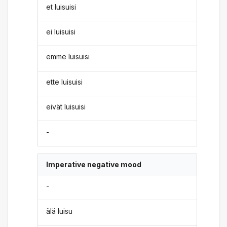
et luisuisi
ei luisuisi
emme luisuisi
ette luisuisi
eivät luisuisi
-
Imperative negative mood
-
älä luisu