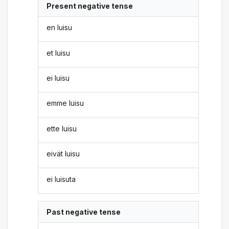
Present negative tense
en luisu
et luisu
ei luisu
emme luisu
ette luisu
eivät luisu
ei luisuta
Past negative tense