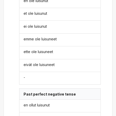
en ole luisunut
et ole luisunut
ei ole luisunut
emme ole luisuneet
ette ole luisuneet
eivät ole luisuneet
-
Past perfect negative tense
en ollut luisunut