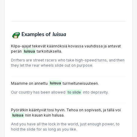
Examples of
luisua
Kilpa-ajajat tekevät käännöksiä kovassa vauhdissa ja antavat
perän
luisua
tarkoituksella.
Drifters are street racers who take high-speed turns, and then
they let the rear wheels slide out on purpose.
Maamme on annettu
luisua
turmeltuneisuuteen.
Our country has been allowed
to slide
into depravity.
Pyörätkin kääntyvät tosi hyvin. Tehoa on sopivasti, ja tällä voi
luisua
niin kauan kuin haluaa.
And you have all the lock in the world, just enough power, to
hold the slide for as long as you like.