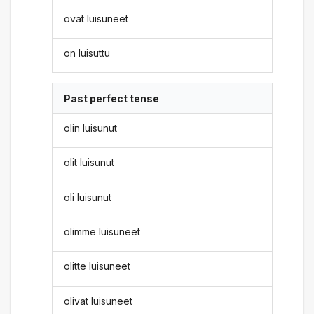
ovat luisuneet
on luisuttu
Past perfect tense
olin luisunut
olit luisunut
oli luisunut
olimme luisuneet
olitte luisuneet
olivat luisuneet