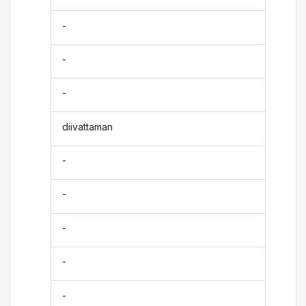
-
-
-
diivattaman
-
-
-
-
-