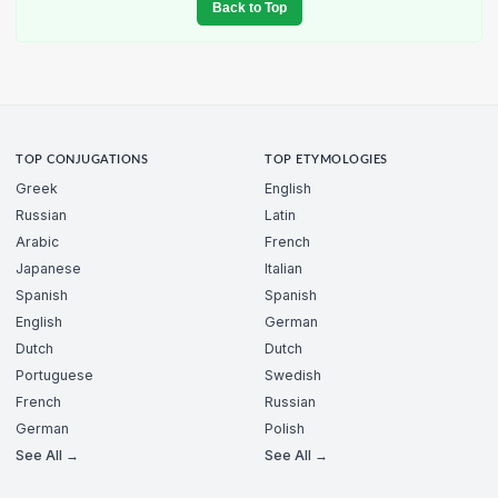
Back to Top
TOP CONJUGATIONS
TOP ETYMOLOGIES
Greek
English
Russian
Latin
Arabic
French
Japanese
Italian
Spanish
Spanish
English
German
Dutch
Dutch
Portuguese
Swedish
French
Russian
German
Polish
See All →
See All →