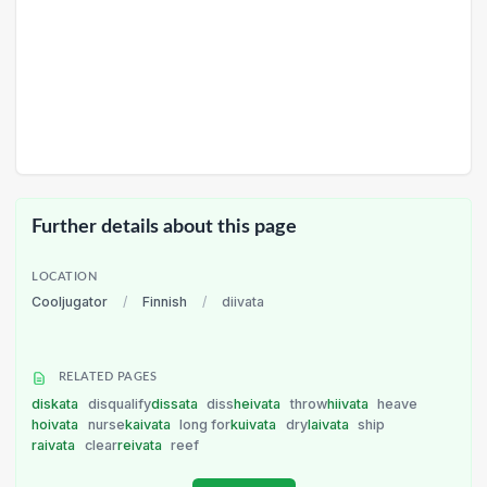
Further details about this page
LOCATION
Cooljugator
/
Finnish
/
diivata
RELATED PAGES
diskata
disqualify
dissata
diss
heivata
throw
hiivata
heave
hoivata
nurse
kaivata
long for
kuivata
dry
laivata
ship
raivata
clear
reivata
reef